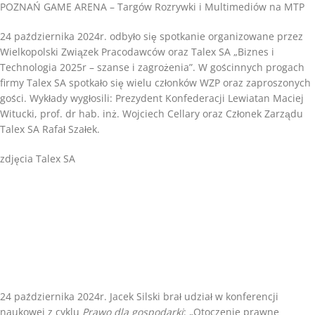
POZNAŃ GAME ARENA – Targów Rozrywki i Multimediów na MTP
24 października 2024r. odbyło się spotkanie organizowane przez
Wielkopolski Związek Pracodawców oraz Talex SA „Biznes i
Technologia 2025r – szanse i zagrożenia”. W gościnnych progach
firmy Talex SA spotkało się wielu członków WZP oraz zaproszonych
gości. Wykłady wygłosili: Prezydent Konfederacji Lewiatan Maciej
Witucki, prof. dr hab. inż. Wojciech Cellary oraz Członek Zarządu
Talex SA Rafał Szałek.
zdjęcia Talex SA
24 października 2024r. Jacek Silski brał udział w konferencji
naukowej z cyklu
Prawo dla gospodarki
: „Otoczenie prawne