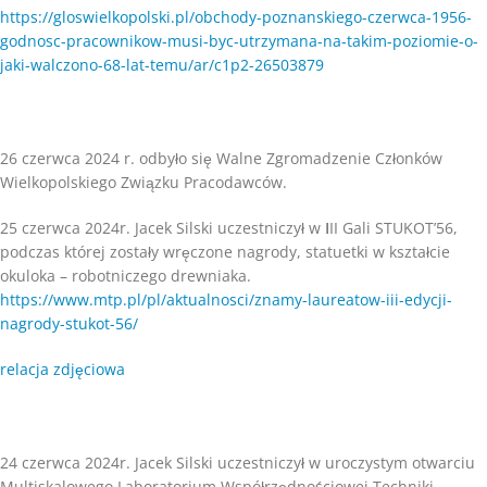
https://gloswielkopolski.pl/obchody-poznanskiego-czerwca-1956-
godnosc-pracownikow-musi-byc-utrzymana-na-takim-poziomie-o-
jaki-walczono-68-lat-temu/ar/c1p2-26503879
26 czerwca 2024 r. odbyło się Walne Zgromadzenie Członków
Wielkopolskiego Związku Pracodawców.
25 czerwca 2024r. Jacek Silski uczestniczył w
I
II Gali STUKOT’56,
podczas której zostały wręczone nagrody, statuetki w kształcie
okuloka – robotniczego drewniaka.
https://www.mtp.pl/pl/aktualnosci/znamy-laureatow-iii-edycji-
nagrody-stukot-56/
relacja zdjęciowa
24 czerwca 2024r. Jacek Silski uczestniczył w uroczystym otwarciu
Multiskalowego Laboratorium Współrzędnościowej Techniki