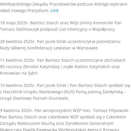
Wielkopolskiego Związku Pracodawców podczas którego wybrano
skład nowego Prezydium.
Link
18 maja 2025r. Bartosz Stasch oraz Wójt Gminy Komorniki Pan
Tomasz Stellmaszyk podpisali List Intencyjny o Współpracy.
28 kwietnia 2025r. Pan Jacek Silski uczestniczył w posiedzeniu
Rady Głównej Konfederacji Lewiatan w Warszawie.
11 kwietnia 2025r. Pan Bartosz Stasch uczestniczył w obchodach
85.rocznicy Zbrodni Katyńskiej i zsyłki Rodzin Katyńskich oraz
Kresowian na Sybir.
10 kwietnia 2025r. Pan Jacek Silski i Pan Bartosz Stasch spotkali się
z Naczelnik Urzędu Skarbowego (NUS) Panią Joanną Zamłyńską –
Urząd Skarbowy Poznań-Grunwald.
9 kwietnia 2025r. Pan wiceprezydent WZP mec. Tomasz Filipowski,
Pan Bartosz Stasch oraz członkowie WZP spotkali się z Członkiem
Zarządu Mateuszem Muchą oraz Dyrektorem Generalnym
Małgorzatą Pawlik-Pawłowską Wielkopolskiej Agencji Rozwoju