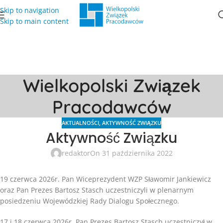
Skip to navigation
Skip to main content
Wielkopolski Związek
Pracodawców
AKTUALNOŚCI
,
AKTYWNOŚĆ ZWIĄZKU
Aktywność Związku
redaktor
On 31 października 2022
19 czerwca 2026r. Pan Wiceprezydent WZP Sławomir Jankiewicz
oraz Pan Prezes Bartosz Stasch uczestniczyli w plenarnym
posiedzeniu Wojewódzkiej Rady Dialogu Społecznego.
17 i 18 czerwca 2026r. Pan Prezes Bartosz Stasch uczestniczył w