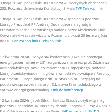
3 maja 2024r. Jacek Silski uczestniczył w uroczystych obchodach
233. Rocznicy Uchwalenia Konstytucji 3 Maja
TVP Telskop link
1 maja 2024r. Jacek Silski uczestniczył w spotkaniu podczas
którego Prezydent RP Andrzej Duda odebrał nagrodę im.
Prezydenta Lecha Kaczyńskiego nadaną przez Akademicki Klub
Obywatelski w czasie wizyty w Poznaniu z okazji 20 lecie wejścia
do UE.
TVP Poznań link
i
Telskop link
12 kwietnia 2024r. Odbyła się konferencja „Uwolnić potencjał
energii geotermalnej w UE”, zorganizowana przez prof. Zdzisława
Krasnodębskiego, posła do Parlamentu Europejskiego, podczas
której przedstawiono m.in. główne wnioski wypływające z Rezolucji
Parlamentu Europejskiego z dn. 18 stycznia br., przyjętej na
podstawie sprawozdania prof. Zdzisława Krasnodębskiego w
sprawie energii geotermalnej.
Link do konferencji.
12 kwietnia 2024r. Jacek Silski i Bartosz Stasch złożyli wiązankę
podczas Obchodów 84. Rocznicy Zbrodni Katyńskiej i zsyłki Rodzin
Katyńskich oraz Kresowian na Sybir
LINK epoznan
LINK TVP