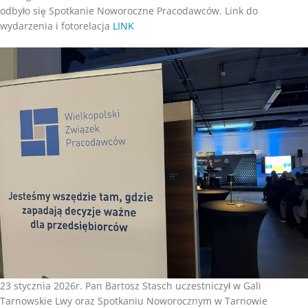
odbyło się Spotkanie Noworoczne Pracodawców. Link do
wydarzenia i fotorelacja
LINK
23 stycznia 2026r. Pan Bartosz Stasch uczestniczył w Gali
Tarnowskie Lwy oraz Spotkaniu Noworocznym w Tarnowie