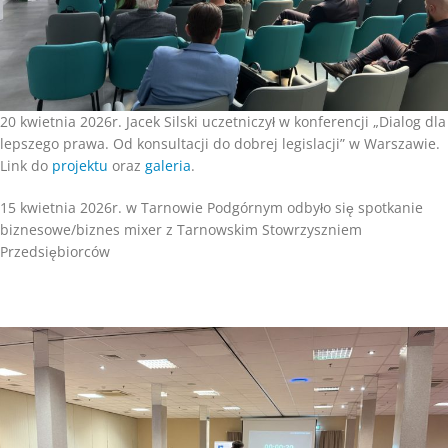
20 kwietnia 2026r. Jacek Silski uczetniczył w konferencji „Dialog dla
lepszego prawa. Od konsultacji do dobrej legislacji” w Warszawie.
Link do
projektu
oraz
galeria
.
15 kwietnia 2026r. w Tarnowie Podgórnym odbyło się spotkanie
biznesowe/biznes mixer z Tarnowskim Stowrzyszniem
Przedsiębiorców