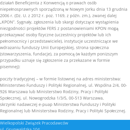
działań Beneficjenta z Konwencją o prawach osób
niepełnosprawnych sporządzoną w Nowym Jorku dnia 13 grudnia
2006 r. (Dz. U. z 2012 r. poz. 1169, z późn. zm.), zwanej dalej
„KPON”. Sygnały, zgłoszenia lub skargi dotyczące wystąpienia
niezgodności projektów FERS z postanowieniami KPON mogą
przekazywać osoby fizyczne (uczestnicy projektów lub ich
pełnomocnicy i przedstawiciele), instytucje uczestniczące we
wdrażaniu funduszy Unii Europejskiej, strona społeczna
(stowarzyszenia, fundacje), za pomocą (w każdym poniższym
przypadku uznaje się zgłoszenie za przekazane w formie
pisemnej):
poczty tradycyjnej – w formie listownej na adres ministerstwa:
Ministerstwo Funduszy i Polityki Regionalnej, ul. Wspólna 2/4, 00-
926 Warszawa lub Ministerstwo Rodziny, Pracy i Polityki
Społecznej, ul. Nowogrodzka 1/3/5, 00-513 Warszawa,
skrzynki nadawczej e-puap Ministerstwa Funduszy i Polityki
Regionalnej lub Ministerstwa Rodziny, Pracy i Polityki Społecznej.
Wielkopolski Związek Pracodawców
ul. Grunwaldzka 104