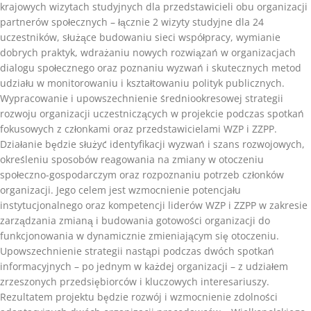
krajowych wizytach studyjnych dla przedstawicieli obu organizacji
partnerów społecznych – łącznie 2 wizyty studyjne dla 24
uczestników, służące budowaniu sieci współpracy, wymianie
dobrych praktyk, wdrażaniu nowych rozwiązań w organizacjach
dialogu społecznego oraz poznaniu wyzwań i skutecznych metod
udziału w monitorowaniu i kształtowaniu polityk publicznych.
Wypracowanie i upowszechnienie średniookresowej strategii
rozwoju organizacji uczestniczących w projekcie podczas spotkań
fokusowych z członkami oraz przedstawicielami WZP i ZZPP.
Działanie będzie służyć identyfikacji wyzwań i szans rozwojowych,
określeniu sposobów reagowania na zmiany w otoczeniu
społeczno-gospodarczym oraz rozpoznaniu potrzeb członków
organizacji. Jego celem jest wzmocnienie potencjału
instytucjonalnego oraz kompetencji liderów WZP i ZZPP w zakresie
zarządzania zmianą i budowania gotowości organizacji do
funkcjonowania w dynamicznie zmieniającym się otoczeniu.
Upowszechnienie strategii nastąpi podczas dwóch spotkań
informacyjnych – po jednym w każdej organizacji – z udziałem
zrzeszonych przedsiębiorców i kluczowych interesariuszy.
Rezultatem projektu będzie rozwój i wzmocnienie zdolności