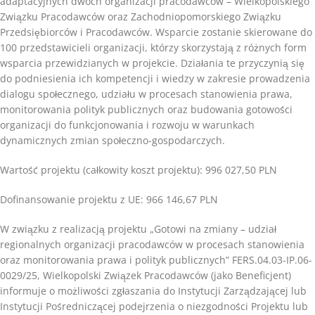
adaptacyjnych dwóch organizacji pracodawców – Wielkopolskiego
Związku Pracodawców oraz Zachodniopomorskiego Związku
Przedsiębiorców i Pracodawców. Wsparcie zostanie skierowane do
100 przedstawicieli organizacji, którzy skorzystają z różnych form
wsparcia przewidzianych w projekcie. Działania te przyczynią się
do podniesienia ich kompetencji i wiedzy w zakresie prowadzenia
dialogu społecznego, udziału w procesach stanowienia prawa,
monitorowania polityk publicznych oraz budowania gotowości
organizacji do funkcjonowania i rozwoju w warunkach
dynamicznych zmian społeczno-gospodarczych.
Wartość projektu (całkowity koszt projektu): 996 027,50 PLN
Dofinansowanie projektu z UE: 966 146,67 PLN
W związku z realizacją projektu „Gotowi na zmiany – udział
regionalnych organizacji pracodawców w procesach stanowienia
oraz monitorowania prawa i polityk publicznych” FERS.04.03-IP.06-
0029/25, Wielkopolski Związek Pracodawców (jako Beneficjent)
informuje o możliwości zgłaszania do Instytucji Zarządzającej lub
Instytucji Pośredniczącej podejrzenia o niezgodności Projektu lub