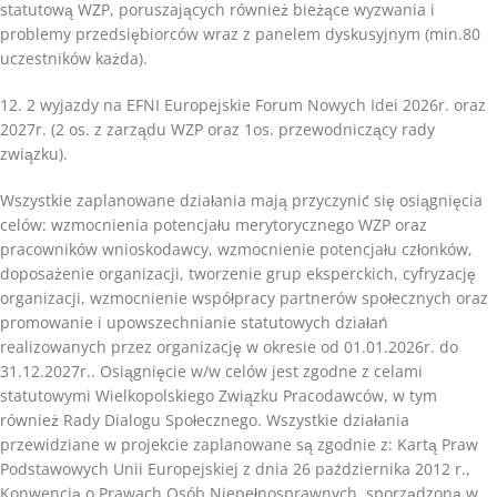
statutową WZP, poruszających również bieżące wyzwania i
problemy przedsiębiorców wraz z panelem dyskusyjnym (min.80
uczestników każda).
12. 2 wyjazdy na EFNI Europejskie Forum Nowych Idei 2026r. oraz
2027r. (2 os. z zarządu WZP oraz 1os. przewodniczący rady
związku).
Wszystkie zaplanowane działania mają przyczynić się osiągnięcia
celów: wzmocnienia potencjału merytorycznego WZP oraz
pracowników wnioskodawcy, wzmocnienie potencjału członków,
doposażenie organizacji, tworzenie grup eksperckich, cyfryzację
organizacji, wzmocnienie współpracy partnerów społecznych oraz
promowanie i upowszechnianie statutowych działań
realizowanych przez organizację w okresie od 01.01.2026r. do
31.12.2027r.. Osiągnięcie w/w celów jest zgodne z celami
statutowymi Wielkopolskiego Związku Pracodawców, w tym
również Rady Dialogu Społecznego. Wszystkie działania
przewidziane w projekcie zaplanowane są zgodnie z: Kartą Praw
Podstawowych Unii Europejskiej z dnia 26 października 2012 r.,
Konwencją o Prawach Osób Niepełnosprawnych, sporządzoną w