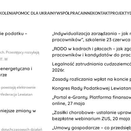
KOLENIA
POMOC DLA UKRAINY
WSPÓŁPRACA
INNE
KONTAKT
PROJEKTY
Szkolenia
ie podatku –
„Indywidualizacja zarządzania – jak
pracowników”, szkolenie 23 czerwca
„RODO w kadrach i płacach – jak z
ch. Przestępcy rozsyłają
pracowników i kandydatów do pracy?
IT. W
Legalność zatrudniania cudzoziemcó
 energetyczna i
2026r.
arze
Zasady rozliczania wpłat na koncie 
h powstają elektrownie
Kongres Rady Podatkowej Lewiatana
onfederacja Lewiatan
„Portal e-Granty. Platforma finanso
online, 27 maja
tniejsze zmiany w
„Zasiłki chorobowe- ustalanie upra
bezpłatne webinarium ZUS, 20 maja 
„Umowy gospodarcze – co przedsiębi
a dotychczasowych działań