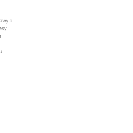
tawy o
esy
 i
u