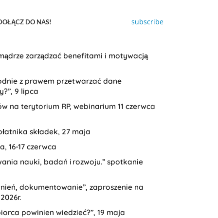
subscribe
DOŁĄCZ DO NAS!
 mądrze zarządzać benefitami i motywacją
godnie z prawem przetwarzać dane
”, 9 lipca
w na terytorium RP, webinarium 11 czerwca
płatnika składek, 27 maja
, 16-17 czerwca
wania nauki, badań i rozwoju.” spotkanie
wnień, dokumentowanie”, zaproszenie na
2026r.
orca powinien wiedzieć?”, 19 maja