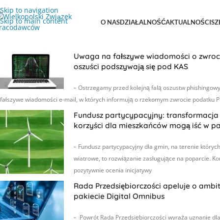
Skip to navigation
Skip to main content
O NAS
DZIAŁALNOŚĆ
AKTUALNOŚCI
SZ
Aktualności
Uwaga na fałszywe wiadomości o zwroc
oszuści podszywają się pod KAS
-
Ostrzegamy przed kolejną falą oszustw phishingowy
fałszywe wiadomości e-mail, w których informują o rzekomym zwrocie podatku P
Fundusz partycypacyjny: transformacja
korzyści dla mieszkańców mogą iść w p
-
Fundusz partycypacyjny dla gmin, na terenie któryc
wiatrowe, to rozwiązanie zasługujące na poparcie. K
pozytywnie ocenia inicjatywy
Rada Przedsiębiorczości apeluje o ambi
pakiecie Digital Omnibus
-
Powrót Rada Przedsiębiorczości wyraża uznanie dl