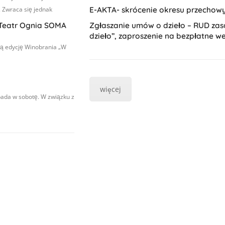
. Zwraca się jednak
E-AKTA- skrócenie okresu przechowy
i Teatr Ognia SOMA
Zgłaszanie umów o dzieło – RUD zas
dzieło”, zaproszenie na bezpłatne w
cią edycję Winobrania „W
więcej
pada w sobotę. W związku z