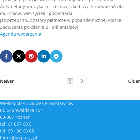
Antymetody windykacji – zestaw szkodliwych rozwiązań dla
dłużników, wierzycieli i gospodarki
Jak przepchnąć zatory płatnicze w popandemicznej Polsce?
Zadłużenie pokolenia Z i Millenialsów
Agenda wydarzenia
Newer
Older
Wielkopolski Związek Pracodawców
ul. Grunwaldzka 104
60-307 Poznań
tel. 61 657 60 51
tel. 691 98 68 68
biuro@wzp.org.pl