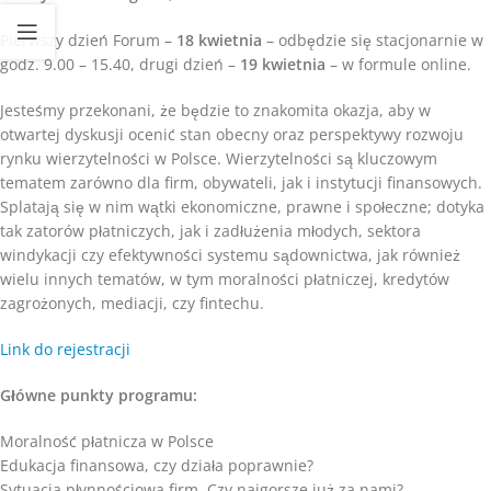
Pierwszy dzień Forum –
18 kwietnia
– odbędzie się stacjonarnie w
godz. 9.00 – 15.40, drugi dzień –
19 kwietnia
– w formule online.
Jesteśmy przekonani, że będzie to znakomita okazja, aby w
otwartej dyskusji ocenić stan obecny oraz perspektywy rozwoju
rynku wierzytelności w Polsce. Wierzytelności są kluczowym
tematem zarówno dla firm, obywateli, jak i instytucji finansowych.
Splatają się w nim wątki ekonomiczne, prawne i społeczne; dotyka
tak zatorów płatniczych, jak i zadłużenia młodych, sektora
windykacji czy efektywności systemu sądownictwa, jak również
wielu innych tematów, w tym moralności płatniczej, kredytów
zagrożonych, mediacji, czy fintechu.
Link do rejestracji
Główne punkty programu:
Moralność płatnicza w Polsce
Edukacja finansowa, czy działa poprawnie?
Sytuacja płynnościowa firm. Czy najgorsze już za nami?