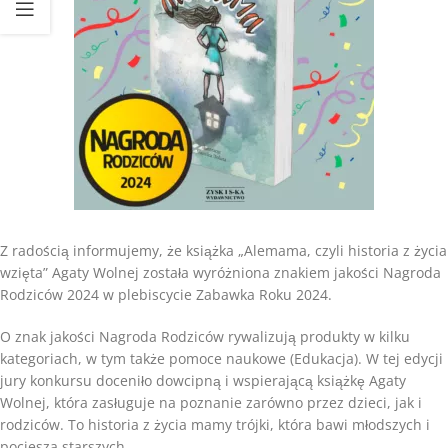
Z radością informujemy, że książka „Alemama, czyli historia z życia
wzięta” Agaty Wolnej została wyróżniona znakiem jakości Nagroda
Rodziców 2024 w plebiscycie Zabawka Roku 2024.
O znak jakości Nagroda Rodziców rywalizują produkty w kilku
kategoriach, w tym także pomoce naukowe (Edukacja). W tej edycji
jury konkursu doceniło dowcipną i wspierającą książkę Agaty
Wolnej, która zasługuje na poznanie zarówno przez dzieci, jak i
rodziców. To historia z życia mamy trójki, która bawi młodszych i
pociesza starszych.