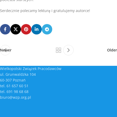
Serdecznie polecamy lekturę i gratulujemy autorce!
Newer
Older
Wielkopolski Związek Pracodawców
ul. Grunwaldzka 104
60-307 Poznań
tel. 61 657 60 51
tel. 691 98 68 68
biuro@wzp.org.pl