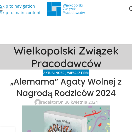
Skip to navigation
Skip to main content
Wielkopolski Związek
Pracodawców
AKTUALNOŚCI
,
WIEŚCI Z FIRM
„Alemama” Agaty Wolnej z
Nagrodą Rodziców 2024
redaktor
On 30 kwietnia 2024