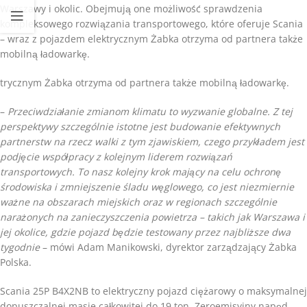
Warszawy i okolic. Obejmują one możliwość sprawdzenia
kompleksowego rozwiązania transportowego, które oferuje Scania
– wraz z pojazdem elektrycznym Żabka otrzyma od partnera także
mobilną ładowarkę.
trycznym Żabka otrzyma od partnera także mobilną ładowarkę.
–
Przeciwdziałanie zmianom klimatu to wyzwanie globalne. Z tej
perspektywy szczególnie istotne jest budowanie efektywnych
partnerstw na rzecz walki z tym zjawiskiem, czego przykładem jest
podjęcie współpracy z kolejnym liderem rozwiązań
transportowych. To nasz kolejny krok mający na celu ochronę
środowiska i zmniejszenie śladu węglowego, co jest niezmiernie
ważne na obszarach miejskich oraz w regionach szczególnie
narażonych na zanieczyszczenia powietrza – takich jak Warszawa i
jej okolice, gdzie pojazd będzie testowany przez najbliższe dwa
tygodnie
– mówi Adam Manikowski, dyrektor zarządzający Żabka
Polska.
Scania 25P B4X2NB to elektryczny pojazd ciężarowy o maksymalnej
dopuszczalnej masie całkowitej do 19 ton. Zeroemisyjny napęd