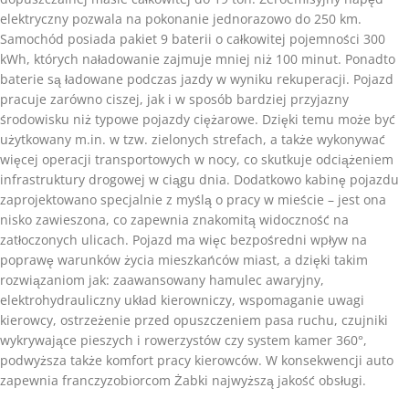
elektryczny pozwala na pokonanie jednorazowo do 250 km.
Samochód posiada pakiet 9 baterii o całkowitej pojemności 300
kWh, których naładowanie zajmuje mniej niż 100 minut. Ponadto
baterie są ładowane podczas jazdy w wyniku rekuperacji. Pojazd
pracuje zarówno ciszej, jak i w sposób bardziej przyjazny
środowisku niż typowe pojazdy ciężarowe. Dzięki temu może być
użytkowany m.in. w tzw. zielonych strefach, a także wykonywać
więcej operacji transportowych w nocy, co skutkuje odciążeniem
infrastruktury drogowej w ciągu dnia. Dodatkowo kabinę pojazdu
zaprojektowano specjalnie z myślą o pracy w mieście – jest ona
nisko zawieszona, co zapewnia znakomitą widoczność na
zatłoczonych ulicach. Pojazd ma więc bezpośredni wpływ na
poprawę warunków życia mieszkańców miast, a dzięki takim
rozwiązaniom jak: zaawansowany hamulec awaryjny,
elektrohydrauliczny układ kierowniczy, wspomaganie uwagi
kierowcy, ostrzeżenie przed opuszczeniem pasa ruchu, czujniki
wykrywające pieszych i rowerzystów czy system kamer 360°,
podwyższa także komfort pracy kierowców. W konsekwencji auto
zapewnia franczyzobiorcom Żabki najwyższą jakość obsługi.