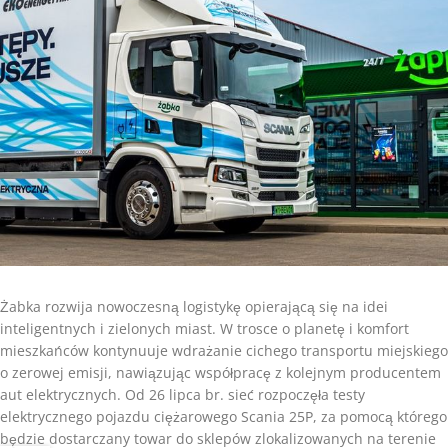
Żabka rozwija nowoczesną logistykę opierającą się na idei
inteligentnych i zielonych miast. W trosce o planetę i komfort
mieszkańców kontynuuje wdrażanie cichego transportu miejskiego
o zerowej emisji, nawiązując współpracę z kolejnym producentem
aut elektrycznych. Od 26 lipca br. sieć rozpoczęła testy
elektrycznego pojazdu ciężarowego Scania 25P, za pomocą którego
będzie dostarczany towar do sklepów zlokalizowanych na terenie