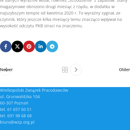
W danych wyraźnie widać również „schodzenie” z zapasów. Stany
magazynowe obniżono drugi miesiąc z rzędu, w dodatku w
najszybszym tempie od kwietnia 2020 r. To wyraźny sygnał, że
czynnik, który jeszcze kilka miesięcy temu znacząco wpływał na
wysokość odczytu PKB straci na znaczeniu.
Newer
Older
Wielkopolski Związek Pracodawców
ul. Grunwaldzka 104
60-307 Poznań
tel. 61 657 60 51
tel. 691 98 68 68
biuro@wzp.org.pl