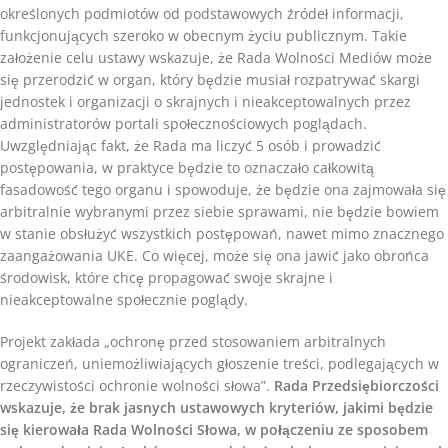
określonych podmiotów od podstawowych źródeł informacji,
funkcjonujących szeroko w obecnym życiu publicznym. Takie
założenie celu ustawy wskazuje, że Rada Wolności Mediów może
się przerodzić w organ, który będzie musiał rozpatrywać skargi
jednostek i organizacji o skrajnych i nieakceptowalnych przez
administratorów portali społecznościowych poglądach.
Uwzględniając fakt, że Rada ma liczyć 5 osób i prowadzić
postępowania, w praktyce będzie to oznaczało całkowitą
fasadowość tego organu i spowoduje, że będzie ona zajmowała się
arbitralnie wybranymi przez siebie sprawami, nie będzie bowiem
w stanie obsłużyć wszystkich postępowań, nawet mimo znacznego
zaangażowania UKE. Co więcej, może się ona jawić jako obrońca
środowisk, które chcę propagować swoje skrajne i
nieakceptowalne społecznie poglądy.
Projekt zakłada „ochronę przed stosowaniem arbitralnych
ograniczeń, uniemożliwiających głoszenie treści, podlegających w
rzeczywistości ochronie wolności słowa”.
Rada Przedsiębiorczości
wskazuje, że brak jasnych ustawowych kryteriów, jakimi będzie
się kierowała Rada Wolności Słowa, w połączeniu ze sposobem