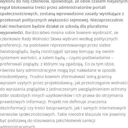
wyboru do niej członków, spowoduje, że obok czasem niejasnych
reguł blokowania treści przez administratorów portali
społecznościowych, zostaną wprowadzone zasady wynikające z
przekonań politycznych większości sejmowej. Niezaprzeczalnie
taki mechanizm będzie działał ze szkodą dla pluralizmu
wypowiedzi.
Bardzo łatwo można sobie bowiem wyobrazić, że
członkowie Rady Wolności Słowa wybrani według politycznych
preferencji, na podstawie reprezentowanego przez siebie
światopoglądu, będą rozstrzygali sprawy kierując się swoim
systemem wartości, a zatem będą – często podświadomie –
preferowali poglądy, z którymi się zgadzają. Co za tym idzie,
również kary administracyjne mogą być nakładane w sposób
nieobiektywny. Trudno bowiem sformułować ostrą granicę
wyrażeń użytych przez projektodawcę, jak przestrzeganie wolności
do wyrażania poglądów z jednoczesnym uwzględnieniem ochrony
dóbr osobistych innych użytkowników i ich prawa do otrzymania
prawdziwych informacji. Projekt nie definiuje znaczenia
dezinformacji czy treści bezprawnych, jak i samych internetowych
serwisów społecznościowych. Takie nieostre klauzule nie powinny
być podstawą do stosowania jakichkolwiek sankcji
administracyjnych.