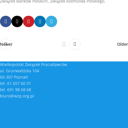
Związek Banków Polskich, Związek Rzemiosła Polskiego.
Newer
Older
Wielkopolski Związek Pracodawców
ul. Grunwaldzka 104
60-307 Poznań
tel. 61 657 60 51
tel. 691 98 68 68
biuro@wzp.org.pl