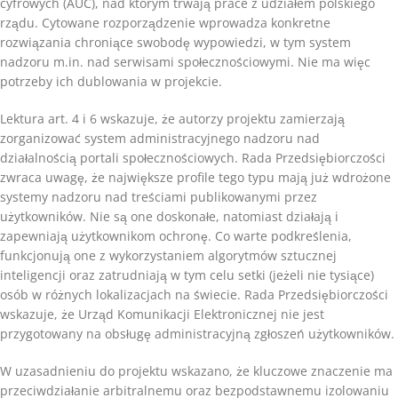
cyfrowych (AUC), nad którym trwają prace z udziałem polskiego
rządu. Cytowane rozporządzenie wprowadza konkretne
rozwiązania chroniące swobodę wypowiedzi, w tym system
nadzoru m.in. nad serwisami społecznościowymi. Nie ma więc
potrzeby ich dublowania w projekcie.
Lektura art. 4 i 6 wskazuje, że autorzy projektu zamierzają
zorganizować system administracyjnego nadzoru nad
działalnością portali społecznościowych. Rada Przedsiębiorczości
zwraca uwagę, że największe profile tego typu mają już wdrożone
systemy nadzoru nad treściami publikowanymi przez
użytkowników. Nie są one doskonałe, natomiast działają i
zapewniają użytkownikom ochronę. Co warte podkreślenia,
funkcjonują one z wykorzystaniem algorytmów sztucznej
inteligencji oraz zatrudniają w tym celu setki (jeżeli nie tysiące)
osób w różnych lokalizacjach na świecie. Rada Przedsiębiorczości
wskazuje, że Urząd Komunikacji Elektronicznej nie jest
przygotowany na obsługę administracyjną zgłoszeń użytkowników.
W uzasadnieniu do projektu wskazano, że kluczowe znaczenie ma
przeciwdziałanie arbitralnemu oraz bezpodstawnemu izolowaniu