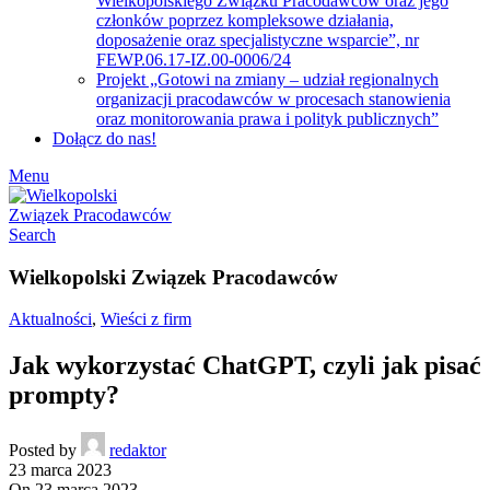
Wielkopolskiego Związku Pracodawców oraz jego
członków poprzez kompleksowe działania,
doposażenie oraz specjalistyczne wsparcie”, nr
FEWP.06.17-IZ.00-0006/24
Projekt „Gotowi na zmiany – udział regionalnych
organizacji pracodawców w procesach stanowienia
oraz monitorowania prawa i polityk publicznych”
Dołącz do nas!
Menu
Search
Wielkopolski Związek Pracodawców
Aktualności
,
Wieści z firm
Jak wykorzystać ChatGPT, czyli jak pisać
prompty?
Posted by
redaktor
23 marca 2023
On 23 marca 2023