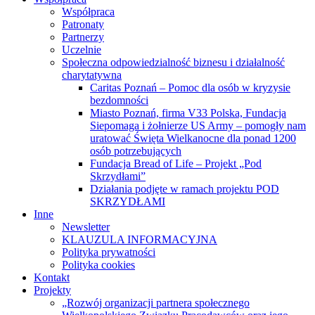
Współpraca
Patronaty
Partnerzy
Uczelnie
Społeczna odpowiedzialność biznesu i działalność
charytatywna
Caritas Poznań – Pomoc dla osób w kryzysie
bezdomności
Miasto Poznań, firma V33 Polska, Fundacja
Siepomaga i żołnierze US Army – pomogły nam
uratować Święta Wielkanocne dla ponad 1200
osób potrzebujących
Fundacja Bread of Life – Projekt „Pod
Skrzydłami”
Działania podjęte w ramach projektu POD
SKRZYDŁAMI
Inne
Newsletter
KLAUZULA INFORMACYJNA
Polityka prywatności
Polityka cookies
Kontakt
Projekty
„Rozwój organizacji partnera społecznego