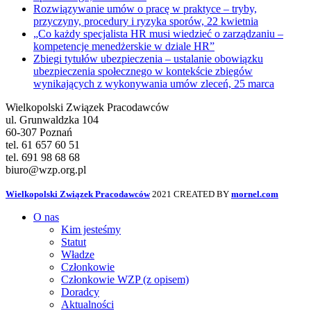
Rozwiązywanie umów o pracę w praktyce – tryby,
przyczyny, procedury i ryzyka sporów, 22 kwietnia
„Co każdy specjalista HR musi wiedzieć o zarządzaniu –
kompetencje menedżerskie w dziale HR”
Zbiegi tytułów ubezpieczenia – ustalanie obowiązku
ubezpieczenia społecznego w kontekście zbiegów
wynikających z wykonywania umów zleceń, 25 marca
Wielkopolski Związek Pracodawców
ul. Grunwaldzka 104
60-307 Poznań
tel. 61 657 60 51
tel. 691 98 68 68
biuro@wzp.org.pl
Wielkopolski Związek Pracodawców
2021 CREATED BY
mornel.com
O nas
Kim jesteśmy
Statut
Władze
Członkowie
Członkowie WZP (z opisem)
Doradcy
Aktualności