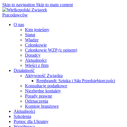
Skip to navigation
Skip to main content
O nas
Kim jesteśmy
Statut
Władze
Członkowie
Członkowie WZP (z opisem)
Doradcy
Aktualności
Wieści z firm
Działalność
Aktywność Związku
Rembrandt: Sztuka i Siła Przedsiębiorczości
Konsultacje podatkowe
Niezbędne kontakty
Porady prawne
Odznaczenia
Komisje branżowe
Aktualności
Szkolenia
Pomoc dla Ukrainy
Współpraca