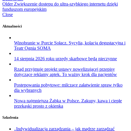
Older
Zwiększenie dostępu do ultra-szybkiego internetu dzięki
funduszom europejskim
Close
Aktualności
Winobranie w Porcie Sołacz. Sycylia, kolacja degustacyjna i
Teatr Ognia SOMA
14 sierpnia 2026 roku urzędy skarbowe będą nieczynne
Rząd przyjmuje projekt ustawy nowelizującej przepisy
dotyczące reklamy aptek. To ważny krok dla pacjentów
Postępowania pobytowe: milczące załatwienie spraw tylko
dla wybranych
Nowa najmniejsza Żabka w Polsce. Zakupy, kawa i ciepłe
przekąski prosto z okienka
Szkolenia
„Indywidualizacja zarządzania – jak mądrze zarządzać