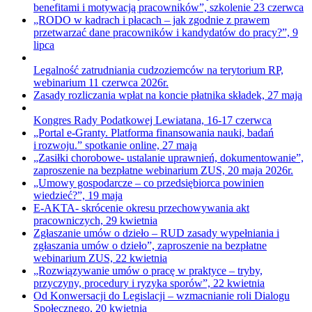
benefitami i motywacją pracowników”, szkolenie 23 czerwca
„RODO w kadrach i płacach – jak zgodnie z prawem
przetwarzać dane pracowników i kandydatów do pracy?”, 9
lipca
Legalność zatrudniania cudzoziemców na terytorium RP,
webinarium 11 czerwca 2026r.
Zasady rozliczania wpłat na koncie płatnika składek, 27 maja
Kongres Rady Podatkowej Lewiatana, 16-17 czerwca
„Portal e-Granty. Platforma finansowania nauki, badań
i rozwoju.” spotkanie online, 27 maja
„Zasiłki chorobowe- ustalanie uprawnień, dokumentowanie”,
zaproszenie na bezpłatne webinarium ZUS, 20 maja 2026r.
„Umowy gospodarcze – co przedsiębiorca powinien
wiedzieć?”, 19 maja
E-AKTA- skrócenie okresu przechowywania akt
pracowniczych, 29 kwietnia
Zgłaszanie umów o dzieło – RUD zasady wypełniania i
zgłaszania umów o dzieło”, zaproszenie na bezpłatne
webinarium ZUS, 22 kwietnia
„Rozwiązywanie umów o pracę w praktyce – tryby,
przyczyny, procedury i ryzyka sporów”, 22 kwietnia
Od Konwersacji do Legislacji – wzmacnianie roli Dialogu
Społecznego, 20 kwietnia