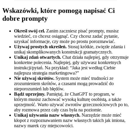
Wskazówki, które pomogą napisać Ci
dobre prompty
Określ swój cel.
Zanim zaczniesz pisać prompty, musisz
wiedzieć, co chcesz osiągnąć. Czy chcesz zadać pytanie,
uzyskać informacje, czy może po prostu porozmawiać.
Używaj prostych określeń.
Stosuj krótkie, zwięzłe zdania i
unikaj skomplikowanych konstrukcji gramatycznych.
Unikaj zdań otwartych.
Chat działa najlepiej, gdy otrzymuje
konkretne polecenia. Najlepiej, gdy używasz konkretnych
instrukcji/pytań. Na przykład: “Jaka jest według Ciebie
najlepsza strategia marketingowa?”
Nie używaj skrótów.
System może mieć trudności ze
zrozumieniem skrótów, a czasami mogą prowadzić do
nieporozumień lub błędów.
Bądź uprzejmy.
Pamiętaj, że ChatGPT to program, w
którym musisz zachować wysoką kulturę osobistą, a także
uprzejmość. Warto używać zwrotów grzecznościowych po to,
aby rozmowa przez cały czas była na poziomie.
Unikaj używania nazw własnych.
Narzędzie może mieć
kłopot z rozpoznawaniem nazw własnych takich jak imiona,
nazwy marek czy miejscowości.