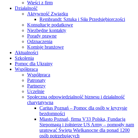
Wieści z firm
Działalność
Aktywność Związku
Rembrandt: Sztuka i Siła Przedsiębiorczości
Konsultacje podatkowe
Niezbędne kontakty
Porady prawne
Odznaczenia
Komisje branżowe
Aktualności
Szkolenia
Pomoc dla Ukrainy
Współpraca
Współpraca
Patronaty
Partnerzy
Uczelnie
Społeczna odpowiedzialność biznesu i działalność
charytatywna
Caritas Poznań – Pomoc dla osób w kryzysie
bezdomności
Miasto Poznań, firma V33 Polska, Fundacja
Siepomaga i żołnierze US Army – pomogły nam
uratować Święta Wielkanocne dla ponad 1200
osób potrzebujących