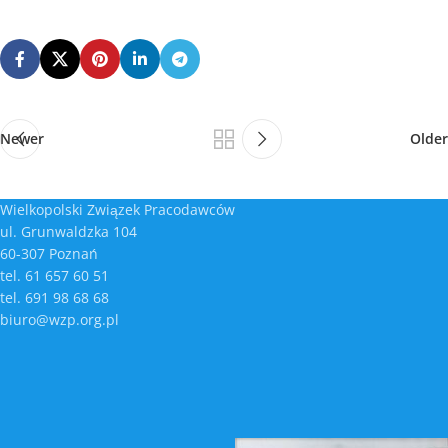
Newer
Older
Wielkopolski Związek Pracodawców
ul. Grunwaldzka 104
60-307 Poznań
tel. 61 657 60 51
tel. 691 98 68 68
biuro@wzp.org.pl