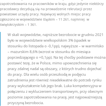
zapotrzebowania na pracowników w kraju, gdyż jedynie niektórzy
pracodawcy decydują się na prowadzenie rekrutacji przez
powiatowe urzędy pracy. Najwięcej wolnych miejsc pracy
zgłoszono w województwie śląskim – 11 261, najmniej w
świętokrzyskim – 1 361.
W skali województw, najniższe bezrobocie w grudniu 2021
było w województwie wielkopolskim 3% (spadek w
stosunku do listopada o -0,1pp), najwyższe – w warmińsko
– mazurskim 8,6% (wzrost w stosunku do miesiąca
poprzedzającego o +0,1pp). Na tej choćby podstawie można
postawić tezę, że w Polsce, mimo upowszechnienia się
pracy zdalnej nadal są obszary, z których trudno dojechać
do pracy. Dla wielu osób przeszkodą w podjęciu
zatrudnienia jest również nieadekwatne do potrzeb rynku
pracy wykształcenie lub jego brak. Luka kompetencyjna w
połączeniu z wykluczeniem transportowym, przy obecnym
poziomie zapotrzebowania na pracę, jest najpoważniejszą
przyczyną bezrobocia.