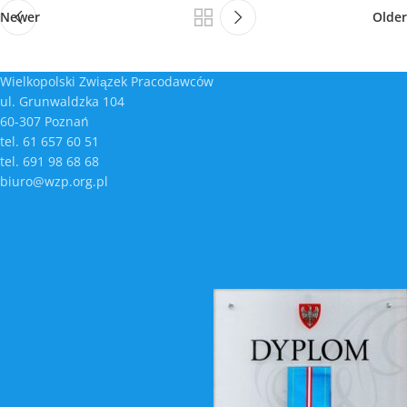
Newer
Older
Wielkopolski Związek Pracodawców
ul. Grunwaldzka 104
60-307 Poznań
tel. 61 657 60 51
tel. 691 98 68 68
biuro@wzp.org.pl