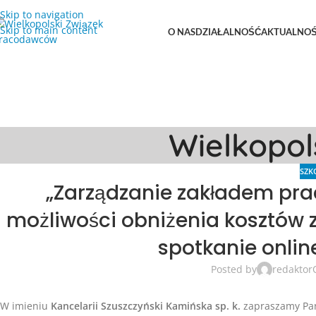
Skip to navigation
Skip to main content
O NAS
DZIAŁALNOŚĆ
AKTUALNOŚ
Wielkopo
SZK
„Zarządzanie zakładem prac
możliwości obniżenia kosztów 
spotkanie onlin
Posted by
redaktor
W imieniu
Kancelarii Szuszczyński Kamińska sp. k.
zapraszamy Pań