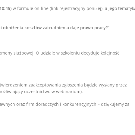
10:45)
w formule on-line (link rejestracyjny poniżej), a jego tematyk
i obniżenia kosztów zatrudnienia daje prawo pracy?”.
 domeny służbowej. O udziale w szkoleniu decyduje kolejność
otwierdzeniem zaakceptowania zgłoszenia będzie wysłany przez
możliwiający uczestnictwo w webinarium).
prawnych oraz firm doradczych i konkurencyjnych – dziękujemy za