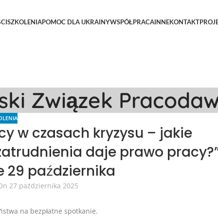
CI
SZKOLENIA
POMOC DLA UKRAINY
WSPÓŁPRACA
INNE
KONTAKT
PROJ
lski Związek Pracoda
OLENIA
y w czasach kryzysu – jakie
zatrudnienia daje prawo pracy?
e 29 października
On 27 października 2025
stwa na bezpłatne spotkanie.