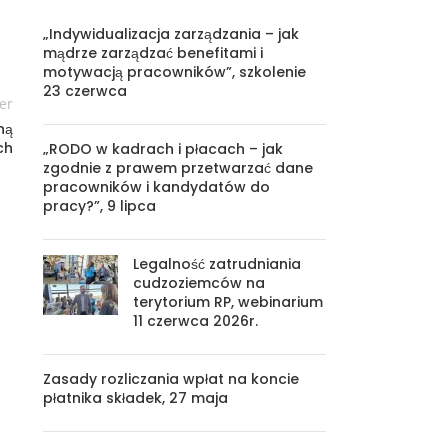
„Indywidualizacja zarządzania – jak
mądrze zarządzać benefitami i
motywacją pracowników”, szkolenie
23 czerwca
er
ną
ch
„RODO w kadrach i płacach – jak
zgodnie z prawem przetwarzać dane
pracowników i kandydatów do
pracy?”, 9 lipca
Legalność zatrudniania
cudzoziemców na
terytorium RP, webinarium
11 czerwca 2026r.
Zasady rozliczania wpłat na koncie
płatnika składek, 27 maja