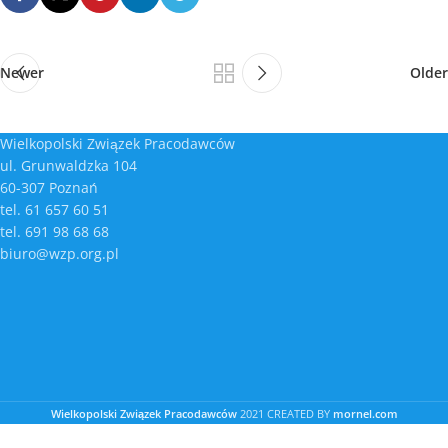
Newer
Older
Wielkopolski Związek Pracodawców
ul. Grunwaldzka 104
60-307 Poznań
tel. 61 657 60 51
tel. 691 98 68 68
biuro@wzp.org.pl
Wielkopolski Związek Pracodawców
2021 CREATED BY
mornel.com