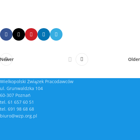
Newer
Older
Wielkopolski Związek Pracodawców
ul. Grunwaldzka 104
60-307 Poznań
tel. 61 657 60 51
tel. 691 98 68 68
biuro@wzp.org.pl