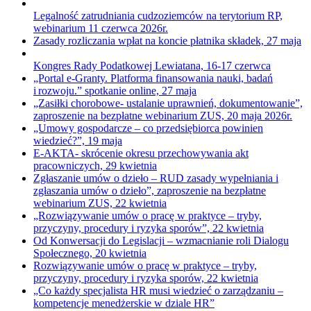
Legalność zatrudniania cudzoziemców na terytorium RP,
webinarium 11 czerwca 2026r.
Zasady rozliczania wpłat na koncie płatnika składek, 27 maja
Kongres Rady Podatkowej Lewiatana, 16-17 czerwca
„Portal e-Granty. Platforma finansowania nauki, badań
i rozwoju.” spotkanie online, 27 maja
„Zasiłki chorobowe- ustalanie uprawnień, dokumentowanie”,
zaproszenie na bezpłatne webinarium ZUS, 20 maja 2026r.
„Umowy gospodarcze – co przedsiębiorca powinien
wiedzieć?”, 19 maja
E-AKTA- skrócenie okresu przechowywania akt
pracowniczych, 29 kwietnia
Zgłaszanie umów o dzieło – RUD zasady wypełniania i
zgłaszania umów o dzieło”, zaproszenie na bezpłatne
webinarium ZUS, 22 kwietnia
„Rozwiązywanie umów o pracę w praktyce – tryby,
przyczyny, procedury i ryzyka sporów”, 22 kwietnia
Od Konwersacji do Legislacji – wzmacnianie roli Dialogu
Społecznego, 20 kwietnia
Rozwiązywanie umów o pracę w praktyce – tryby,
przyczyny, procedury i ryzyka sporów, 22 kwietnia
„Co każdy specjalista HR musi wiedzieć o zarządzaniu –
kompetencje menedżerskie w dziale HR”