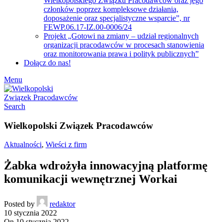
Wielkopolskiego Związku Pracodawców oraz jego
członków poprzez kompleksowe działania,
doposażenie oraz specjalistyczne wsparcie”, nr
FEWP.06.17-IZ.00-0006/24
Projekt „Gotowi na zmiany – udział regionalnych
organizacji pracodawców w procesach stanowienia
oraz monitorowania prawa i polityk publicznych”
Dołącz do nas!
Menu
Search
Wielkopolski Związek Pracodawców
Aktualności
,
Wieści z firm
Żabka wdrożyła innowacyjną platformę
komunikacji wewnętrznej Workai
Posted by
redaktor
10 stycznia 2022
On 10 stycznia 2022