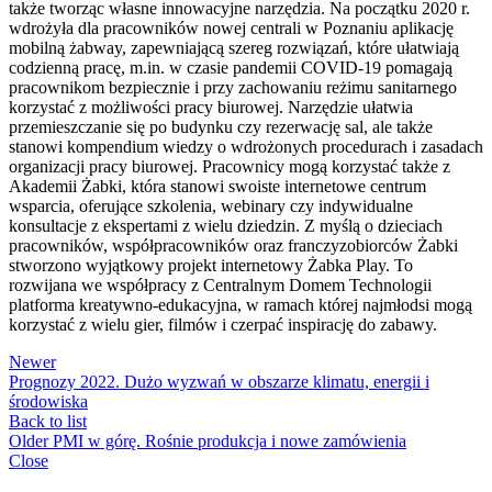
także tworząc własne innowacyjne narzędzia. Na początku 2020 r.
wdrożyła dla pracowników nowej centrali w Poznaniu aplikację
mobilną żabway, zapewniającą szereg rozwiązań, które ułatwiają
codzienną pracę, m.in. w czasie pandemii COVID-19 pomagają
pracownikom bezpiecznie i przy zachowaniu reżimu sanitarnego
korzystać z możliwości pracy biurowej. Narzędzie ułatwia
przemieszczanie się po budynku czy rezerwację sal, ale także
stanowi kompendium wiedzy o wdrożonych procedurach i zasadach
organizacji pracy biurowej. Pracownicy mogą korzystać także z
Akademii Żabki, która stanowi swoiste internetowe centrum
wsparcia, oferujące szkolenia, webinary czy indywidualne
konsultacje z ekspertami z wielu dziedzin. Z myślą o dzieciach
pracowników, współpracowników oraz franczyzobiorców Żabki
stworzono wyjątkowy projekt internetowy Żabka Play. To
rozwijana we współpracy z Centralnym Domem Technologii
platforma kreatywno-edukacyjna, w ramach której najmłodsi mogą
korzystać z wielu gier, filmów i czerpać inspirację do zabawy.
Newer
Prognozy 2022. Dużo wyzwań w obszarze klimatu, energii i
środowiska
Back to list
Older
PMI w górę. Rośnie produkcja i nowe zamówienia
Close