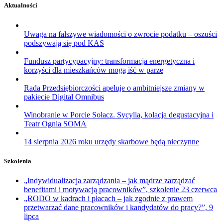
Aktualności
Uwaga na fałszywe wiadomości o zwrocie podatku – oszuści
podszywają się pod KAS
Fundusz partycypacyjny: transformacja energetyczna i
korzyści dla mieszkańców mogą iść w parze
Rada Przedsiębiorczości apeluje o ambitniejsze zmiany w
pakiecie Digital Omnibus
Winobranie w Porcie Sołacz. Sycylia, kolacja degustacyjna i
Teatr Ognia SOMA
14 sierpnia 2026 roku urzędy skarbowe będą nieczynne
Szkolenia
„Indywidualizacja zarządzania – jak mądrze zarządzać
benefitami i motywacją pracowników”, szkolenie 23 czerwca
„RODO w kadrach i płacach – jak zgodnie z prawem
przetwarzać dane pracowników i kandydatów do pracy?”, 9
lipca