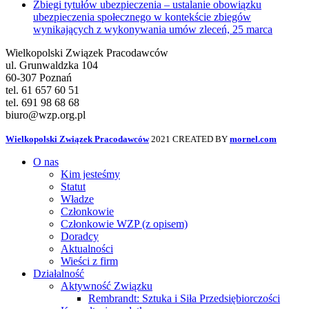
Zbiegi tytułów ubezpieczenia – ustalanie obowiązku
ubezpieczenia społecznego w kontekście zbiegów
wynikających z wykonywania umów zleceń, 25 marca
Wielkopolski Związek Pracodawców
ul. Grunwaldzka 104
60-307 Poznań
tel. 61 657 60 51
tel. 691 98 68 68
biuro@wzp.org.pl
Wielkopolski Związek Pracodawców
2021 CREATED BY
mornel.com
O nas
Kim jesteśmy
Statut
Władze
Członkowie
Członkowie WZP (z opisem)
Doradcy
Aktualności
Wieści z firm
Działalność
Aktywność Związku
Rembrandt: Sztuka i Siła Przedsiębiorczości