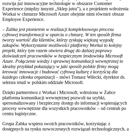
rozwija już innowacyjne technologie w obszarze Customer
Experience (między innymi „Sklep jutra”), a z projektem wdrożenia
Workai w chmurze Microsoft Azure obejmie nimi również obszar
Employee Experience.
–
Żabka jest pionierem w realizacji kompleksowego procesu
cyfrowej transformacji w oparciu o chmurę. W ten sposób firma
tworzy wartość dla klientów, którzy zyskują większą wygodę
zakupów. Wykorzystanie możliwości platformy Workai to kolejny
projekt, który tym razem otwiera drogę do dalszej poprawy
doświadczeń pracowników w bezpiecznym środowisku Microsoft
Azure. Połączenie wiedzy i sprawnej komunikacji wewnętrznej to
idealny przykład pokazujący w jaki sposób polskie firmy mogą
kreować innowacje i budować cyfrową kulturę z korzyścią dla
każdego członka organizacji
– mówi Tomasz Wilecki, dyrektor ds.
sektora retail w polskim oddziale Microsoft.
Dzięki partnerstwu z Workai i Microsoft, wdrożona w Żabce
platforma komunikacji wewnętrznej pozwoli na szybki,
spersonalizowany i bezpieczny dostęp do informacji wspierających
procesy wewnętrzne dla wszystkich pracowników – od centrali po
centra logistyczne.
Grupa Żabka wspiera swoich pracowników, korzystając z
dostępnych na rynku nowoczesnych rozwiązań technologicznych, a