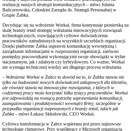
realizację naszych strategii komunikacyjnych
– mówi Jolanta
Bańczerowska, Członkini Zarządu ds. Strategii Personalnej w
Grupie Żabka.
Decydując się na wdrożenie Workai, firma kontynuuje pionierską na
skalę branży retail strategię wdrażania innowacyjnych rozwiązań
technologicznych, rozwijających cyfrowe doświadczenia
pracowników zatrudnionych na wszystkich szczeblach organizacji.
Dzięki platformie Żabka usprawni komunikację wewnętrzną i
zarządzanie informacjami w rozproszonej organizacji, zarówno
pomiędzy pracownikami wykonującymi swoje obowiązki w trybie
stacjonarnym, jak i zdalnym czy hybrydowym. Co ważne, Workai
nie wymaga technicznej wiedzy ani długiego procesu wdrażania.
–
Wdrożenie Workai w Żabce to dowód na to, że Żabka stawia nie
tylko na budowanie nowych doświadczeń zakupowych dla klientów,
ale również stawia na innowacyjne rozwiązania, z których w
codziennej pracy może korzystać kilka tysięcy pracowników. Workai
jest odpowiedzią na rosnącą potrzebę usprawniania komunikacji,
zaangażowania i produktywności wewnątrz firmy, szczególnie w
przypadku organizacji rozproszonych z branży retail, takich jak
Żabka
– mówi Łukasz Skłodowski, CEO Workai.
Cyfrowa transformacja w Żabce wspierana jest przez najnowsze
technologie chmurowe. Przy współpracy z Microsoft organizacja