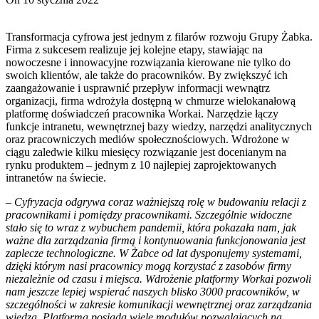
Transformacja cyfrowa jest jednym z filarów rozwoju Grupy Żabka.
Firma z sukcesem realizuje jej kolejne etapy, stawiając na
nowoczesne i innowacyjne rozwiązania kierowane nie tylko do
swoich klientów, ale także do pracowników. By zwiększyć ich
zaangażowanie i usprawnić przepływ informacji wewnątrz
organizacji, firma wdrożyła dostępną w chmurze wielokanałową
platformę doświadczeń pracownika Workai. Narzędzie łączy
funkcje intranetu, wewnętrznej bazy wiedzy, narzędzi analitycznych
oraz pracowniczych mediów społecznościowych. Wdrożone w
ciągu zaledwie kilku miesięcy rozwiązanie jest docenianym na
rynku produktem – jednym z 10 najlepiej zaprojektowanych
intranetów na świecie.
– Cyfryzacja odgrywa coraz ważniejszą rolę w budowaniu relacji z
pracownikami i pomiędzy pracownikami. Szczególnie widoczne
stało się to wraz z wybuchem pandemii, która pokazała nam, jak
ważne dla zarządzania firmą i kontynuowania funkcjonowania jest
zaplecze technologiczne. W Żabce od lat dysponujemy systemami,
dzięki którym nasi pracownicy mogą korzystać z zasobów firmy
niezależnie od czasu i miejsca. Wdrożenie platformy Workai pozwoli
nam jeszcze lepiej wspierać naszych blisko 3000 pracowników, w
szczególności w zakresie komunikacji wewnętrznej oraz zarządzania
wiedzą. Platforma posiada wiele modułów pozwalających na