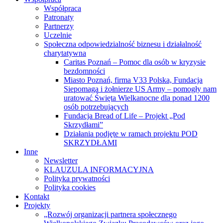
Współpraca
Patronaty
Partnerzy
Uczelnie
Społeczna odpowiedzialność biznesu i działalność
charytatywna
Caritas Poznań – Pomoc dla osób w kryzysie
bezdomności
Miasto Poznań, firma V33 Polska, Fundacja
Siepomaga i żołnierze US Army – pomogły nam
uratować Święta Wielkanocne dla ponad 1200
osób potrzebujących
Fundacja Bread of Life – Projekt „Pod
Skrzydłami”
Działania podjęte w ramach projektu POD
SKRZYDŁAMI
Inne
Newsletter
KLAUZULA INFORMACYJNA
Polityka prywatności
Polityka cookies
Kontakt
Projekty
„Rozwój organizacji partnera społecznego