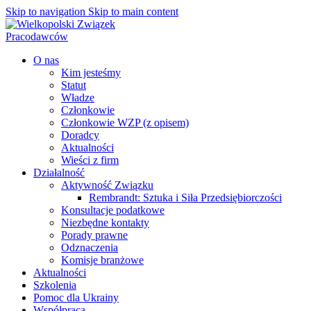
Skip to navigation
Skip to main content
O nas
Kim jesteśmy
Statut
Władze
Członkowie
Członkowie WZP (z opisem)
Doradcy
Aktualności
Wieści z firm
Działalność
Aktywność Związku
Rembrandt: Sztuka i Siła Przedsiębiorczości
Konsultacje podatkowe
Niezbędne kontakty
Porady prawne
Odznaczenia
Komisje branżowe
Aktualności
Szkolenia
Pomoc dla Ukrainy
Współpraca