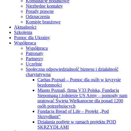
Konsultacje podatkowe
Niezbędne kontakty
Porady prawne
Odznaczenia
Komisje branżowe
Aktualności
Szkolenia
Pomoc dla Ukrainy
Współpraca
Współpraca
Patronaty
Partnerzy
Uczelnie
Społeczna odpowiedzialność biznesu i działalność
charytatywna
Caritas Poznań – Pomoc dla osób w kryzysie
bezdomności
Miasto Poznań, firma V33 Polska, Fundacja
Siepomaga i żołnierze US Army – pomogły nam
uratować Święta Wielkanocne dla ponad 1200
osób potrzebujących
Fundacja Bread of Life – Projekt „Pod
Skrzydłami”
Działania podjęte w ramach projektu POD
SKRZYDŁAMI