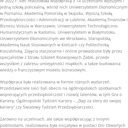
W 2022 r. sieć realizowała współpracę z 14 uczelniami wyższymi i
jedną szkołą policealną, wśród nich Uniwersytetem Ekonomicznym
w Poznaniu, Akademią Pomorską w Słupsku, Wyższą Szkołą
Przedsiębiorczości i Administracji w Lublinie, Akademią Finansów i
Biznesu Vistula w Warszawie, Uniwersytetem Technologiczno-
Humanistycznym w Radomiu, Uniwersytetem w Białymstoku,
Uniwersytetem Ekonomicznym we Wrocławiu, Staropolską
Akademią Nauk Stosowanych w Kielcach czy Politechniką
Koszalińską. Zajęcia stacjonarne i online prowadzone były przez
specjalistów z Działu Szkoleń Rozwojowych Żabki, przede
wszystkim z zakresu umiejętności miękkich, a także budowania
wiedzy o franczyzowym modelu biznesowym.
Współpraca była realizowana w formie różnych wydarzeń.
Przedstawiciele sieci byli obecni na ogólnopolskich spotkaniach
wspierających przedsiębiorczość i rozwój talentów, w tym Gra o
Karierę, Ogólnopolski Tydzień Kariery – „Złap za stery do swojej
kariery” czy Światowy Tydzień Przedsiębiorczości.
Zarówno na uczelniach, ale także współpracując z innymi
podmiotami, realizowana była inicjatywa w postaci Dni Otwartych