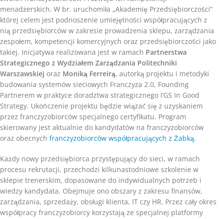
menadżerskich. W br. uruchomiła „Akademię Przedsiębiorczości”
której celem jest podnoszenie umiejętności współpracujących z
nią przedsiębiorców w zakresie prowadzenia sklepu, zarządzania
zespołem, kompetencji komercyjnych oraz przedsiębiorczości jako
takiej. Inicjatywa realizowana jest w ramach
Partnerstwa
Strategicznego z Wydziałem Zarządzania Politechniki
Warszawskiej
oraz
Moniką Ferreirą
, autorką projektu i metodyki
budowania systemów sieciowych Franczyza 2.0, Founding
Partnerem w praktyce doradztwa strategicznego I’GS In Good
Strategy. Ukończenie projektu będzie wiązać się z uzyskaniem
przez franczyzobiorców specjalnego certyfikatu. Program
skierowany jest aktualnie do kandydatów na franczyzobiorców
oraz obecnych
franczyzobiorców współpracujących z Żabką
.
Każdy nowy przedsiębiorca przystępujący do sieci, w ramach
procesu rekrutacji, przechodzi kilkunastodniowe szkolenie w
sklepie trenerskim, dopasowane do indywidualnych potrzeb i
wiedzy kandydata. Obejmuje ono obszary z zakresu finansów,
zarządzania, sprzedaży, obsługi klienta, IT czy HR. Przez cały okres
współpracy franczyzobiorcy korzystają ze specjalnej platformy