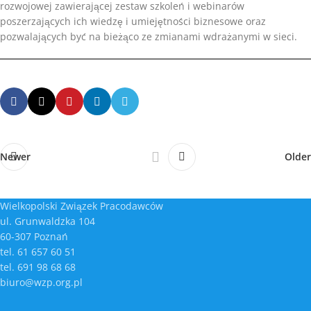
rozwojowej zawierającej zestaw szkoleń i webinarów
poszerzających ich wiedzę i umiejętności biznesowe oraz
pozwalających być na bieżąco ze zmianami wdrażanymi w sieci.
Newer
Older
Wielkopolski Związek Pracodawców
ul. Grunwaldzka 104
60-307 Poznań
tel. 61 657 60 51
tel. 691 98 68 68
biuro@wzp.org.pl