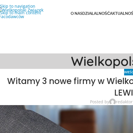
Skip to navigation
Skip to main content
O NAS
DZIAŁALNOŚĆ
AKTUALNOŚ
Wielkopo
WIEŚC
Witamy 3 nowe firmy w Wielk
LEW
Posted by
redaktor