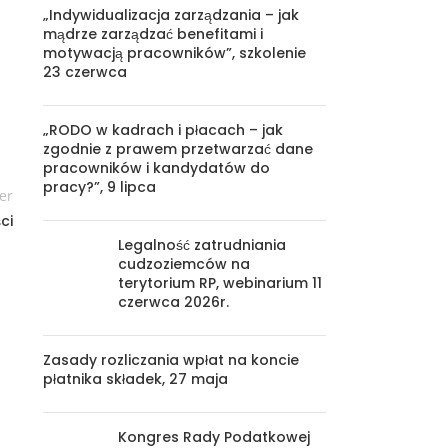
„Indywidualizacja zarządzania – jak
mądrze zarządzać benefitami i
motywacją pracowników”, szkolenie
23 czerwca
„RODO w kadrach i płacach – jak
zgodnie z prawem przetwarzać dane
pracowników i kandydatów do
pracy?”, 9 lipca
er
ci
Legalność zatrudniania
cudzoziemców na
terytorium RP, webinarium 11
czerwca 2026r.
Zasady rozliczania wpłat na koncie
płatnika składek, 27 maja
Kongres Rady Podatkowej