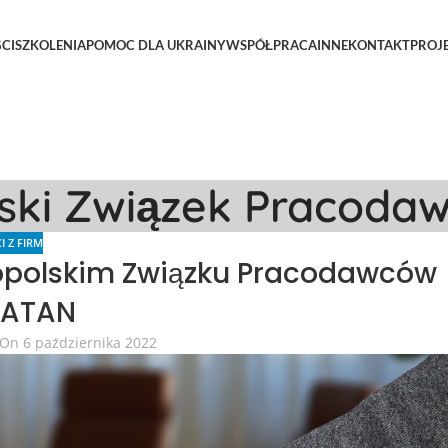
CI
SZKOLENIA
POMOC DLA UKRAINY
WSPÓŁPRACA
INNE
KONTAKT
PROJ
lski Związek Pracoda
I Z FIRM
opolskim Związku Pracodawców
IATAN
On 6 października 2022