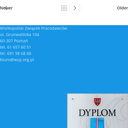
Newer
Older
Wielkopolski Związek Pracodawców
ul. Grunwaldzka 104
60-307 Poznań
tel. 61 657 60 51
tel. 691 98 68 68
biuro@wzp.org.pl