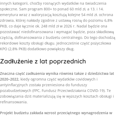
innych kategorii, choćby rosnących wydatków na świadczenia
społeczne. Sam program 800+ to ponad 60 mld zł, a 13. i 14.
emerytura wraz z waloryzacją kosztują kolejne 54 mld zł. ochrona
zdrowia, której nakłady zgodnie z ustawą rosną do poziomu 6,8%
PKB, co daje łącznie ok. 248 mld zł w 2026 r. Nadal będzie ona
pozostawać niedofinansowana i wymagać będzie, poza składkową
częścią, dofinansowania z budżetu centralnego. Do tego dochodzą
rekordowe koszty obsługi długu. Jednocześnie część pożyczkowa
KPO (2,8% PKB) dodatkowo powiększy dług.
Zadłużenie z lat poprzednich
Znaczna część zadłużenia wynika również także z dziedzictwa lat
2020–2022,
kiedy ogromna część wydatków covidowych i
antyinflacyjnych została przeniesiona do funduszy
pozabudżetowych (FPC, Fundusz Przeciwdziałania COVID-19). Te
zobowiązania dziś materializują się w wyższych kosztach obsługi i
refinansowania.
Projekt budżetu zakłada wzrost przeciętnego wynagrodzenia w