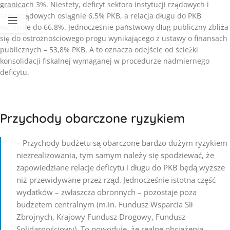
granicach 3%. Niestety, deficyt sektora instytucji rządowych i
samorządowych osiągnie 6,5% PKB, a relacja długu do PKB
wzrośnie do 66,8%. Jednocześnie państwowy dług publiczny zbliża
się do ostrożnościowego progu wynikającego z ustawy o finansach
publicznych – 53,8% PKB. A to oznacza odejście od ścieżki
konsolidacji fiskalnej wymaganej w procedurze nadmiernego
deficytu.
Przychody obarczone ryzykiem
– Przychody budżetu są obarczone bardzo dużym ryzykiem
niezrealizowania, tym samym należy się spodziewać, że
zapowiedziane relacje deficytu i długu do PKB będą wyższe
niż przewidywane przez rząd. Jednocześnie istotna część
wydatków – zwłaszcza obronnych – pozostaje poza
budżetem centralnym (m.in. Fundusz Wsparcia Sił
Zbrojnych, Krajowy Fundusz Drogowy, Fundusz
Solidarnościowy). To powoduje, że realne obciążenia