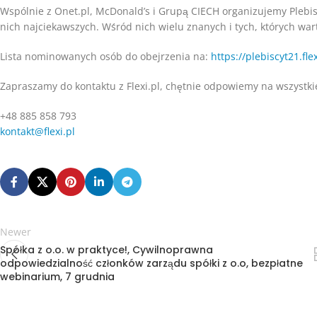
Wspólnie z Onet.pl, McDonald’s i Grupą CIECH organizujemy Plebisc
nich najciekawszych. Wśród nich wielu znanych i tych, których war
Lista nominowanych osób do obejrzenia na:
https://plebiscyt21.flex
Zapraszamy do kontaktu z Flexi.pl, chętnie odpowiemy na wszystki
+48 885 858 793
kontakt@flexi.pl
Newer
Spółka z o.o. w praktyce!, Cywilnoprawna
odpowiedzialność członków zarządu spółki z o.o, bezpłatne
webinarium, 7 grudnia