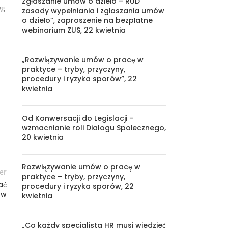
Zgłaszanie umów o dzieło – RUD
wg
zasady wypełniania i zgłaszania umów
o dzieło”, zaproszenie na bezpłatne
webinarium ZUS, 22 kwietnia
„Rozwiązywanie umów o pracę w
praktyce – tryby, przyczyny,
procedury i ryzyka sporów”, 22
kwietnia
Od Konwersacji do Legislacji –
wzmacnianie roli Dialogu Społecznego,
20 kwietnia
Rozwiązywanie umów o pracę w
er
praktyce – tryby, przyczyny,
ać
procedury i ryzyka sporów, 22
ów
kwietnia
„Co każdy specjalista HR musi wiedzieć