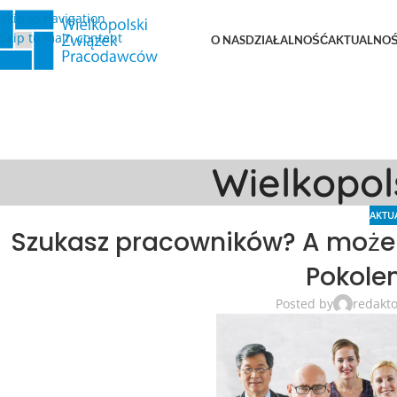
Skip to navigation
Skip to main content
O NAS
DZIAŁALNOŚĆ
AKTUALNOŚ
Wielkopo
AKTU
Szukasz pracowników? A może 
Pokolen
Posted by
redakt