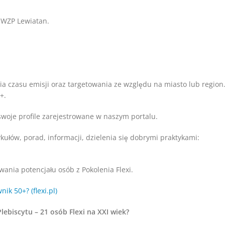
 WZP Lewiatan.
a czasu emisji oraz targetowania ze względu na miasto lub region
+.
 swoje profile zarejestrowane w naszym portalu.
ułów, porad, informacji, dzielenia się dobrymi praktykami:
ania potencjału osób z Pokolenia Flexi.
ik 50+? (flexi.pl)
biscytu – 21 osób Flexi na XXI wiek?