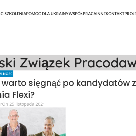
CI
SZKOLENIA
POMOC DLA UKRAINY
WSPÓŁPRACA
INNE
KONTAKT
PROJ
lski Związek Pracoda
ALNOŚCI
warto sięgnąć po kandydatów 
ia Flexi?
or
On 25 listopada 2021