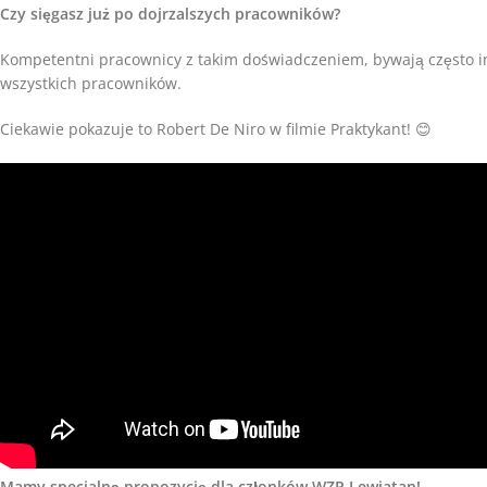
Czy sięgasz już po dojrzalszych pracowników?
Kompetentni pracownicy z takim doświadczeniem, bywają często in
wszystkich pracowników.
Ciekawie pokazuje to Robert De Niro w filmie Praktykant! 😊
Mamy specjalną propozycję dla członków WZP Lewiatan!