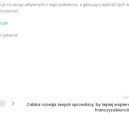
yt na wciąż aktywnych z tego pokolenia, a głosujący wybrali tych 
to poznać.
i.pl/
e pytania!
Old
Żabka rozwija zespół sprzedaży, by lepiej wspier
franczyzobiorc