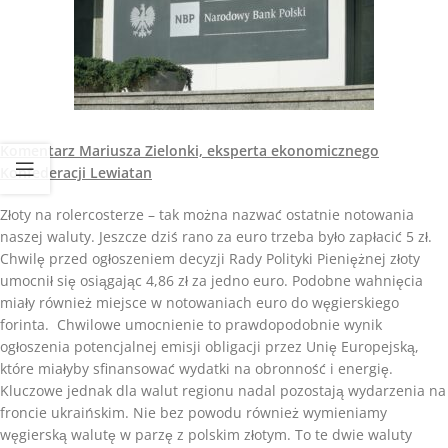
Komentarz Mariusza Zielonki, eksperta ekonomicznego
Konfederacji Lewiatan
Złoty na rolercosterze – tak można nazwać ostatnie notowania
naszej waluty. Jeszcze dziś rano za euro trzeba było zapłacić 5 zł.
Chwilę przed ogłoszeniem decyzji Rady Polityki Pieniężnej złoty
umocnił się osiągając 4,86 zł za jedno euro. Podobne wahnięcia
miały również miejsce w notowaniach euro do węgierskiego
forinta. Chwilowe umocnienie to prawdopodobnie wynik
ogłoszenia potencjalnej emisji obligacji przez Unię Europejską,
które miałyby sfinansować wydatki na obronność i energię.
Kluczowe jednak dla walut regionu nadal pozostają wydarzenia na
froncie ukraińskim. Nie bez powodu również wymieniamy
węgierską walutę w parzę z polskim złotym. To te dwie waluty