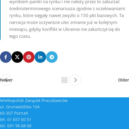
wynikiem paniki na rynku i nie należy przez to zaburzać
średnioterminowego scenariusza zgodnie z oczekiwaniami
rynku, które sięgały nawet zwyżki o 150 pkt bazowych. Ta
narracja może oczywiście ulec zmianie już w kolejnym
miesiącu, gdyby konflikt w Ukrainie nie zakończył się do
tego czasu.
Newer
Older
Wielkopolski Związek Pracodawców
ul. Grunwaldzka 104
60-307 Poznań
tel. 61 657 60 51
tel. 691 98 68 68