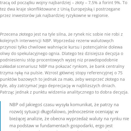
tracą od początku wojny najbardziej – złoty – 7,5% a forint 9%. To
też dwa kraje skonfliktowane z Unią Europejską i postrzegane
przez inwestorów jak najbardziej ryzykowne w regionie.
Przecena złotego jest na tyle silna, że rynek nic sobie nie robi z
kolejnych interwencji NBP. Wyprzedaż rezerw walutowych
przynosi tylko chwilowe wahnięcie kursu i potencjalnie dolewa
oliwy do spekulacyjnego ognia. Dlatego też dzisiejsza decyzja o
podniesieniu stóp procentowych wyżej niż prawdopodobnie
zakładał scenariusz NBP ma pokazać rynkom, że bank centralny
trzyma rękę na pulsie. Wzrost głównej stopy referencyjnej o 75
punktów bazowych to jednak za mało, żeby wesprzeć złotego na
tyle, aby zatrzymać jego deprecjację w najbliższych dniach.
Patrząc jednak z punktu widzenia analitycznego to dobra decyzja.
NBP od jakiegoś czasu wysyła komunikat, że patrzy na
rozwój sytuacji długofalowo, jednocześnie oceniając w
bieżącej analizie, że obecna wyprzedaż waluty na rynku nie
ma podstaw w fundamentach gospodarki, ergo jest