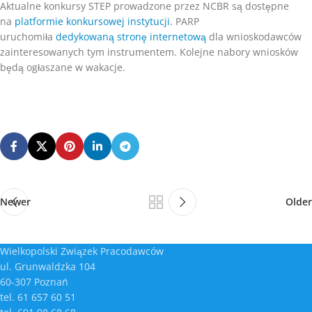
Aktualne konkursy STEP prowadzone przez NCBR są dostępne
na
platformie konkursowej instytucji
. PARP
uruchomiła
dedykowaną stronę internetową
dla wnioskodawców
zainteresowanych tym instrumentem. Kolejne nabory wniosków
będą ogłaszane w wakacje.
Newer
Older
Wielkopolski Związek Pracodawców
ul. Grunwaldzka 104
60-307 Poznań
tel. 61 657 60 51