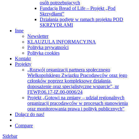
osób potrzebujących
Fundacja Bread of Life – Projekt „Pod
Skrzydłami”
Działania podjęte w ramach projektu POD
SKRZYDŁAMI
Inne
Newsletter
KLAUZULA INFORMACYJNA
Polityka prywatności
Polityka cookies
Kontakt
Projekty
„Rozwój organizacji partnera społecznego
Wielkopolskiego Związku Pracodawców oraz jego
członków poprzez kompleksowe działania,
doposażenie oraz specjalistyczne wsparcie”, nr
FEWP.06.17-IZ.00-0006/24
Projekt „Gotowi na zmiany – udział regionalnych
organizacji pracodawców w procesach stanowienia
oraz monitorowania prawa i polityk publicznych”
Dołącz do nas!
Compare
Sidebar