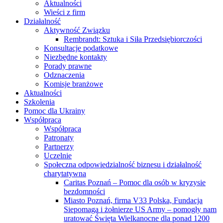
Aktualności
Wieści z firm
Działalność
Aktywność Związku
Rembrandt: Sztuka i Siła Przedsiębiorczości
Konsultacje podatkowe
Niezbędne kontakty
Porady prawne
Odznaczenia
Komisje branżowe
Aktualności
Szkolenia
Pomoc dla Ukrainy
Współpraca
Współpraca
Patronaty
Partnerzy
Uczelnie
Społeczna odpowiedzialność biznesu i działalność
charytatywna
Caritas Poznań – Pomoc dla osób w kryzysie
bezdomności
Miasto Poznań, firma V33 Polska, Fundacja
Siepomaga i żołnierze US Army – pomogły nam
uratować Święta Wielkanocne dla ponad 1200