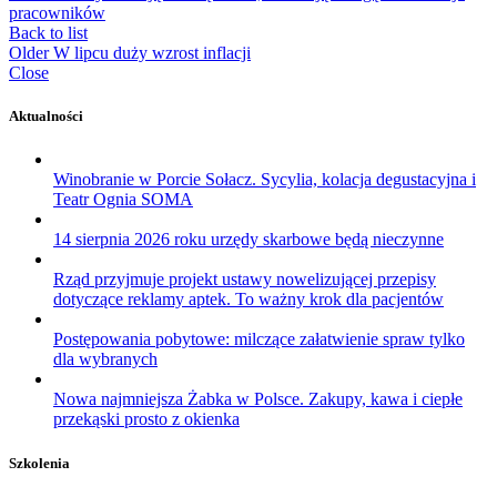
pracowników
Back to list
Older
W lipcu duży wzrost inflacji
Close
Aktualności
Winobranie w Porcie Sołacz. Sycylia, kolacja degustacyjna i
Teatr Ognia SOMA
14 sierpnia 2026 roku urzędy skarbowe będą nieczynne
Rząd przyjmuje projekt ustawy nowelizującej przepisy
dotyczące reklamy aptek. To ważny krok dla pacjentów
Postępowania pobytowe: milczące załatwienie spraw tylko
dla wybranych
Nowa najmniejsza Żabka w Polsce. Zakupy, kawa i ciepłe
przekąski prosto z okienka
Szkolenia