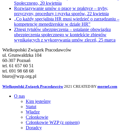
Społecznego, 20 kwietnia
Rozwiązywanie umów o pracę w praktyce – tryby,
przyczyny, procedury i ryzyka sporów, 22 kwietnia
„Co każdy specjalista HR musi wiedzieć o zarządzaniu –
kompetencje menedżerskie w dziale HR”
Zbiegi tytułów ubezpieczenia – ustalanie obowiązku
ubezpieczenia społecznego w kontekście zbiegów
wynikających z wykonywania umów zleceń, 25 marca
Wielkopolski Związek Pracodawców
ul. Grunwaldzka 104
60-307 Poznań
tel. 61 657 60 51
tel. 691 98 68 68
biuro@wzp.org.pl
Wielkopolski Związek Pracodawców
2021 CREATED BY
mornel.com
O nas
Kim jesteśmy
Statut
Władze
Członkowie
Członkowie WZP (z opisem)
Doradcy