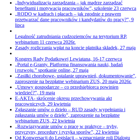
„Indywidualizacja zarządzania – jak mądrze zarządzać
benefitami i motywacją pracowników”, szkolenie 23 czerwca
„RODO w kadrach i płacach – jak zgodnie z prawem
przetwarzać dane pracowników i kandydatów do pracy?”, 9
lipca
Legalność zatrudniania cudzoziemców na terytorium RP,
webinarium 11 czerwca 2026r.
Zasady rozliczania wpłat na koncie płatnika składek, 27 maja
Kongres Rady Podatkowej Lewiatana, 16-17 czerwca
„Portal e-Granty. Platforma finansowania nauki, badań
i rozwoju.” spotkanie online, 27 maja
„Zasiłki chorobowe- ustalanie uprawnień, dokumentowanie”,
zaproszenie na bezpłatne webinarium ZUS, 20 maja 2026r.
„Umowy gospodarcze – co przedsiębiorca powinien
wiedzieć?”, 19 maja
E-AKTA- skrócenie okresu przechowywania akt
pracowniczych, 29 kwietnia
Zgłaszanie umów o dzieło – RUD zasady wypełniania i
zgłaszania umów o dzieło”, zaproszenie na bezpłatne
webinarium ZUS, 22 kwietnia
„Rozwiązywanie umów o pracę w praktyce – tryby,
przyczyny, procedury i ryzyka sporów”, 22 kwietnia
Od Konwersacji do Legislacji – wzmacnianie roli Dialogu