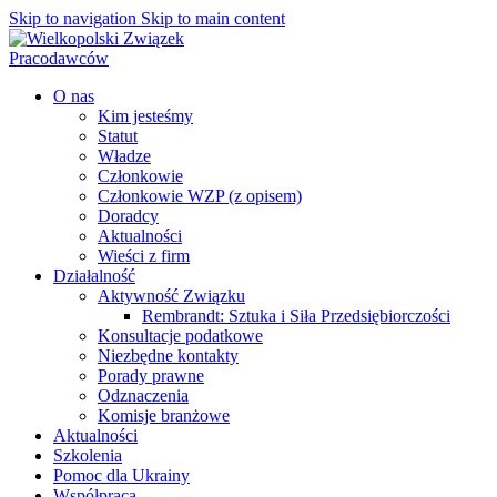
Skip to navigation
Skip to main content
O nas
Kim jesteśmy
Statut
Władze
Członkowie
Członkowie WZP (z opisem)
Doradcy
Aktualności
Wieści z firm
Działalność
Aktywność Związku
Rembrandt: Sztuka i Siła Przedsiębiorczości
Konsultacje podatkowe
Niezbędne kontakty
Porady prawne
Odznaczenia
Komisje branżowe
Aktualności
Szkolenia
Pomoc dla Ukrainy
Współpraca