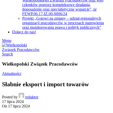
Wielkopolskiego Związku Pracodawców oraz jego
członków poprzez kompleksowe działania,
doposażenie oraz specjalistyczne wsparcie”, nr
FEWP.06.17-IZ.00-0006/24
Projekt „Gotowi na zmiany – udział regionalnych
organizacji pracodawców w procesach stanowienia
oraz monitorowania prawa i polityk publicznych”
Dołącz do nas!
Menu
Search
Wielkopolski Związek Pracodawców
Aktualności
Słabnie eksport i import towarów
Posted by
redaktor
17 lipca 2024
On 17 lipca 2024