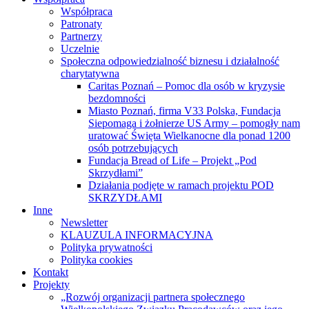
Współpraca
Patronaty
Partnerzy
Uczelnie
Społeczna odpowiedzialność biznesu i działalność
charytatywna
Caritas Poznań – Pomoc dla osób w kryzysie
bezdomności
Miasto Poznań, firma V33 Polska, Fundacja
Siepomaga i żołnierze US Army – pomogły nam
uratować Święta Wielkanocne dla ponad 1200
osób potrzebujących
Fundacja Bread of Life – Projekt „Pod
Skrzydłami”
Działania podjęte w ramach projektu POD
SKRZYDŁAMI
Inne
Newsletter
KLAUZULA INFORMACYJNA
Polityka prywatności
Polityka cookies
Kontakt
Projekty
„Rozwój organizacji partnera społecznego