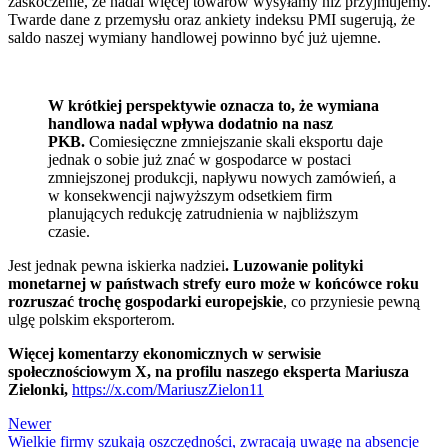
zaskoczenie, że nadal więcej towarów wysyłamy niż przyjmujemy.
Twarde dane z przemysłu oraz ankiety indeksu PMI sugerują, że
saldo naszej wymiany handlowej powinno być już ujemne.
W krótkiej perspektywie oznacza to, że wymiana
handlowa nadal wpływa dodatnio na nasz
PKB.
Comiesięczne zmniejszanie skali eksportu daje
jednak o sobie już znać w gospodarce w postaci
zmniejszonej produkcji, napływu nowych zamówień, a
w konsekwencji najwyższym odsetkiem firm
planujących redukcję zatrudnienia w najbliższym
czasie.
Jest jednak pewna iskierka nadziei
. Luzowanie polityki
monetarnej w państwach strefy euro może w końcówce roku
rozruszać trochę gospodarki europejskie
, co przyniesie pewną
ulgę polskim eksporterom.
Więcej komentarzy ekonomicznych w serwisie
społecznościowym X, na profilu naszego eksperta Mariusza
Zielonki,
https://x.com/MariuszZielon11
Newer
Wielkie firmy szukają oszczędności, zwracają uwagę na absencje