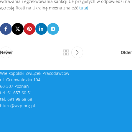
wdrażania i egzekwowania sankcji UE przyjętych w odpowiedzi na
agresję Rosji na Ukrainę można znaleźć
tutaj
.
Newer
Older
Wielkopolski Związek Pracodawców
ul. Grunwaldzka 104
60-307 Poznań
tel. 61 657 60 51
tel. 691 98 68 68
biuro@wzp.org.pl