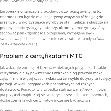
z Rosji wymienione w załączniku XVII.
Europejskie organizacje pracodawców zwracają uwagę na to,
że
środek ten będzie miał negatywny wpływ na różne gałęzie
przemysłu wykorzystujące wyroby ze stali i żelaza, zwłaszcza na
przemysł motoryzacyjny, lotniczy, obronny i maszynowy
. Aby
zachować pełną zgodność z przepisami, wymagane będą
świadectwa pochodzenia w formie certyfikatu testu młyna (
Mill
Test Certificate
– MTC).
Problem z certyfikatami MTC
Jak wskazuje europejski biznes, w niektórych przypadkach
takie
certyfikaty nie są powszechne i wdrożenie tej praktyki może
zająć firmom więcej czasu, zwłaszcza że zwykle dotyczy to tysięcy
pozycji, w wielu przypadkach pochodzących od różnych
dostawców
. Ponadto, w przypadku stali używanej/recyklingowej
(na przykład znajdującej się w starych częściach i komponentach)
dostarczenie takich certyfikatów może nie być możliwe.
Co więcej, nie jest to wymóg objęty sankcjami wprowadzonymi