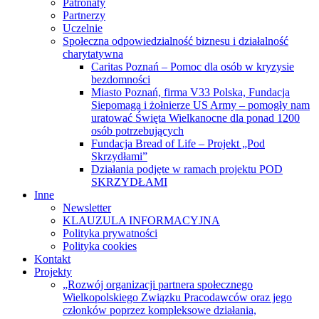
Patronaty
Partnerzy
Uczelnie
Społeczna odpowiedzialność biznesu i działalność
charytatywna
Caritas Poznań – Pomoc dla osób w kryzysie
bezdomności
Miasto Poznań, firma V33 Polska, Fundacja
Siepomaga i żołnierze US Army – pomogły nam
uratować Święta Wielkanocne dla ponad 1200
osób potrzebujących
Fundacja Bread of Life – Projekt „Pod
Skrzydłami”
Działania podjęte w ramach projektu POD
SKRZYDŁAMI
Inne
Newsletter
KLAUZULA INFORMACYJNA
Polityka prywatności
Polityka cookies
Kontakt
Projekty
„Rozwój organizacji partnera społecznego
Wielkopolskiego Związku Pracodawców oraz jego
członków poprzez kompleksowe działania,