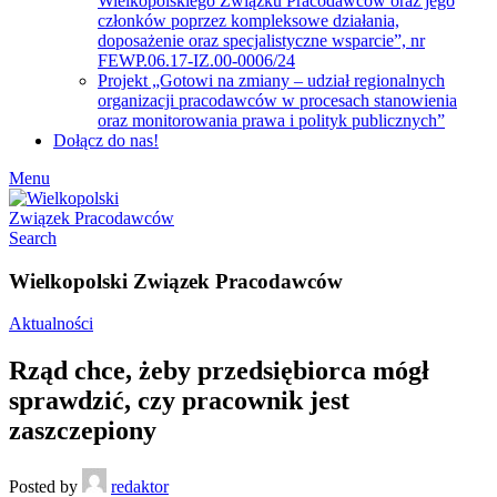
Wielkopolskiego Związku Pracodawców oraz jego
członków poprzez kompleksowe działania,
doposażenie oraz specjalistyczne wsparcie”, nr
FEWP.06.17-IZ.00-0006/24
Projekt „Gotowi na zmiany – udział regionalnych
organizacji pracodawców w procesach stanowienia
oraz monitorowania prawa i polityk publicznych”
Dołącz do nas!
Menu
Search
Wielkopolski Związek Pracodawców
Aktualności
Rząd chce, żeby przedsiębiorca mógł
sprawdzić, czy pracownik jest
zaszczepiony
Posted by
redaktor