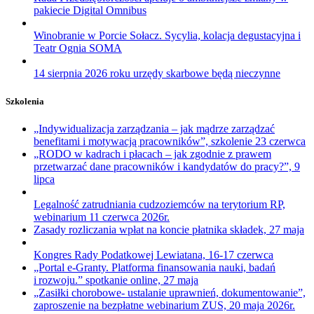
pakiecie Digital Omnibus
Winobranie w Porcie Sołacz. Sycylia, kolacja degustacyjna i
Teatr Ognia SOMA
14 sierpnia 2026 roku urzędy skarbowe będą nieczynne
Szkolenia
„Indywidualizacja zarządzania – jak mądrze zarządzać
benefitami i motywacją pracowników”, szkolenie 23 czerwca
„RODO w kadrach i płacach – jak zgodnie z prawem
przetwarzać dane pracowników i kandydatów do pracy?”, 9
lipca
Legalność zatrudniania cudzoziemców na terytorium RP,
webinarium 11 czerwca 2026r.
Zasady rozliczania wpłat na koncie płatnika składek, 27 maja
Kongres Rady Podatkowej Lewiatana, 16-17 czerwca
„Portal e-Granty. Platforma finansowania nauki, badań
i rozwoju.” spotkanie online, 27 maja
„Zasiłki chorobowe- ustalanie uprawnień, dokumentowanie”,
zaproszenie na bezpłatne webinarium ZUS, 20 maja 2026r.