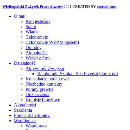
Wielkopolski Związek Pracodawców
2021 CREATED BY
mornel.com
O nas
Kim jesteśmy
Statut
Władze
Członkowie
Członkowie WZP (z opisem)
Doradcy
Aktualności
Wieści z firm
Działalność
Aktywność Związku
Rembrandt: Sztuka i Siła Przedsiębiorczości
Konsultacje podatkowe
Niezbędne kontakty
Porady prawne
Odznaczenia
Komisje branżowe
Aktualności
Szkolenia
Pomoc dla Ukrainy
Współpraca
Współpraca