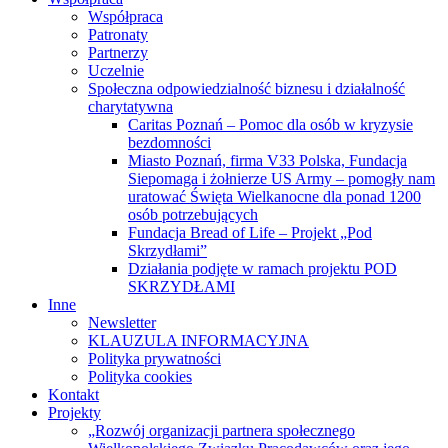
Współpraca
Patronaty
Partnerzy
Uczelnie
Społeczna odpowiedzialność biznesu i działalność
charytatywna
Caritas Poznań – Pomoc dla osób w kryzysie
bezdomności
Miasto Poznań, firma V33 Polska, Fundacja
Siepomaga i żołnierze US Army – pomogły nam
uratować Święta Wielkanocne dla ponad 1200
osób potrzebujących
Fundacja Bread of Life – Projekt „Pod
Skrzydłami”
Działania podjęte w ramach projektu POD
SKRZYDŁAMI
Inne
Newsletter
KLAUZULA INFORMACYJNA
Polityka prywatności
Polityka cookies
Kontakt
Projekty
„Rozwój organizacji partnera społecznego