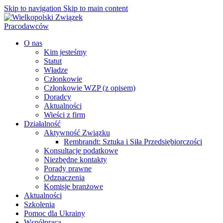
Skip to navigation
Skip to main content
O nas
Kim jesteśmy
Statut
Władze
Członkowie
Członkowie WZP (z opisem)
Doradcy
Aktualności
Wieści z firm
Działalność
Aktywność Związku
Rembrandt: Sztuka i Siła Przedsiębiorczości
Konsultacje podatkowe
Niezbędne kontakty
Porady prawne
Odznaczenia
Komisje branżowe
Aktualności
Szkolenia
Pomoc dla Ukrainy
Współpraca