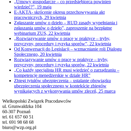
„Umowy gospodarcze – co przedsiębiorca powinien
wiedzieć?”, 19 maja
E-AKTA- skrócenie okresu przechowywania akt
pracowniczych, 29 kwietnia
Zgłaszanie umów o dzieło – RUD zasady wypełniania i
zgłaszania umów o dzieło”, zaproszenie na bezpłatne
webinarium ZUS, 22 kwietnia
„Rozwiązywanie umów o pracę w praktyce – tryby,
przyczyny, procedury i ryzyka sporów”, 22 kwietnia
Od Konwersacji do Legislacji – wzmacnianie roli Dialogu
Społecznego, 20 kwietnia
Rozwiązywanie umów o pracę w praktyce – tryby,
przyczyny, procedury i ryzyka sporów, 22 kwietnia
„Co każdy specjalista HR musi wiedzieć o zarządzaniu –
kompetencje menedżerskie w dziale HR”
Zbiegi tytułów ubezpieczenia – ustalanie obowiązku
ubezpieczenia społecznego w kontekście zbiegów
wynikających z wykonywania umów zleceń, 25 marca
Wielkopolski Związek Pracodawców
ul. Grunwaldzka 104
60-307 Poznań
tel. 61 657 60 51
tel. 691 98 68 68
biuro@wzp.org.pl