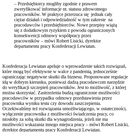
– Przedsiębiorcy mogliby zgodnie z prawem
zweryfikować informacje nt. statusu zdrowotnego
pracowników. W praktyce przerzuca się jednak cały
ciężar działań i odpowiedzialność w tym zakresie na
pracodawców i przedsiębiorców. Nowe przepisy wiążą
się z dodatkowym ryzykiem z powodu ograniczonych
konsekwencji odmowy współpracy przez
pracowników – mówi Robert Lisicki, dyrektor
departamentu pracy Konfederacji Lewiatan.
Konfederacja Lewiatan apeluje o wprowadzenie takich rozwiązań,
które mogą być efektywne w walce z pandemią, jednocześnie
ograniczając negatywne skutki dla biznesu. Proponowane regulacje
idą w dobrym kierunku, ponieważ dadzą pracodawcom narzędzie
do weryfikacji szczepień pracowników. Jest to możliwość, z której
można skorzystać. Zastrzeżenia budzą ograniczone możliwości
pracodawców w przypadku odmowy przedstawienia przez
pracownika wyniku testu czy dowodu zaszczepienia.
Oczekiwaliśmy też rozwiązania umożliwiającego, w ostateczności,
wyłączenie pracownika z możliwości świadczenia pracy, co
niosłoby za sobą skutki dla wynagrodzenia, jeżeli nie ma
możliwości wskazania innego miejsca pracy – mówi Robert Lisicki,
dyrektor departamentu pracy Konfederacji Lewiatan.