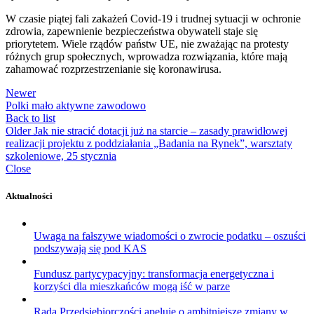
W czasie piątej fali zakażeń Covid-19 i trudnej sytuacji w ochronie
zdrowia, zapewnienie bezpieczeństwa obywateli staje się
priorytetem. Wiele rządów państw UE, nie zważając na protesty
różnych grup społecznych, wprowadza rozwiązania, które mają
zahamować rozprzestrzenianie się koronawirusa.
Newer
Polki mało aktywne zawodowo
Back to list
Older
Jak nie stracić dotacji już na starcie – zasady prawidłowej
realizacji projektu z poddziałania „Badania na Rynek”, warsztaty
szkoleniowe, 25 stycznia
Close
Aktualności
Uwaga na fałszywe wiadomości o zwrocie podatku – oszuści
podszywają się pod KAS
Fundusz partycypacyjny: transformacja energetyczna i
korzyści dla mieszkańców mogą iść w parze
Rada Przedsiębiorczości apeluje o ambitniejsze zmiany w