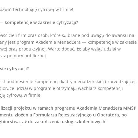
rozwiń technologię cyfrową w firmie!
kompetencje w zakresie cyfryzacji?
aścicieli firm oraz osób, które są brane pod uwagę do awansu na
owany jest program Akademia Menadżera — kompetencje w zakresie
lowej oraz produkcyjnej. Warto dodać, że aby wziąć udział w
raz pomocy publicznej.
ie cyfryzacji?
t podniesienie kompetencji kadry menadżerskiej i zarządzającej,
 biorące udział w programie otrzymają wachlarz kompetencji
ją cyfrową w firmie.
 realizacji projektu w ramach programu Akademia Menadżera MMŚP
omentu złożenia Formularza Rejestracyjnego u Operatora, po
biorstwa, aż do zakończenia usług szkoleniowych!
 naszym