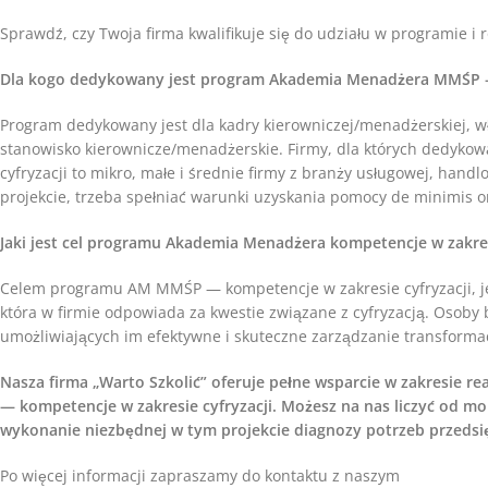
Sprawdź, czy Twoja firma kwalifikuje się do udziału w programie i 
Dla kogo dedykowany jest program Akademia Menadżera MMŚP — 
Program dedykowany jest dla kadry kierowniczej/menadżerskiej, wł
stanowisko kierownicze/menadżerskie. Firmy, dla których dedyk
cyfryzacji to mikro, małe i średnie firmy z branży usługowej, hand
projekcie, trzeba spełniać warunki uzyskania pomocy de minimis o
Jaki jest cel programu Akademia Menadżera kompetencje w zakres
Celem programu AM MMŚP — kompetencje w zakresie cyfryzacji, jes
która w firmie odpowiada za kwestie związane z cyfryzacją. Osoby
umożliwiających im efektywne i skuteczne zarządzanie transformac
Nasza firma „Warto Szkolić” oferuje pełne wsparcie w zakresie
— kompetencje w zakresie cyfryzacji. Możesz na nas liczyć od m
wykonanie niezbędnej w tym projekcie diagnozy potrzeb przedsię
Po więcej informacji zapraszamy do kontaktu z