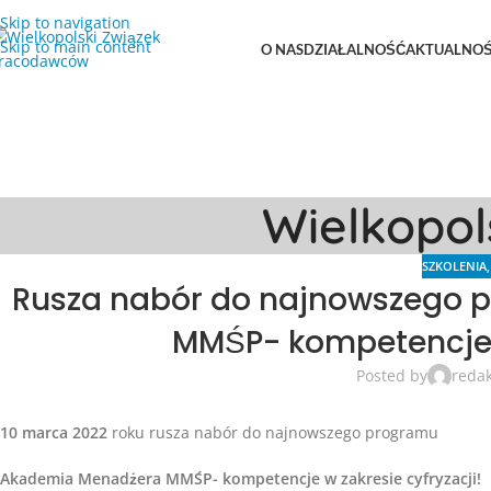
Skip to navigation
Skip to main content
O NAS
DZIAŁALNOŚĆ
AKTUALNOŚ
Wielkopo
SZKOLENIA
Rusza nabór do najnowszego
MMŚP- kompetencje w
Posted by
reda
10 marca 2022
roku rusza nabór do najnowszego programu
Akademia Menadżera MMŚP- kompetencje w zakresie cyfryzacji!