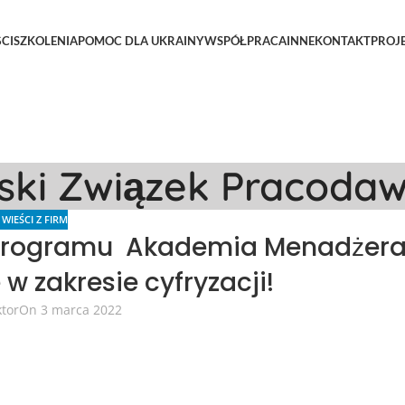
CI
SZKOLENIA
POMOC DLA UKRAINY
WSPÓŁPRACA
INNE
KONTAKT
PROJ
lski Związek Pracoda
,
WIEŚCI Z FIRM
 programu Akademia Menadżer
 zakresie cyfryzacji!
ktor
On 3 marca 2022