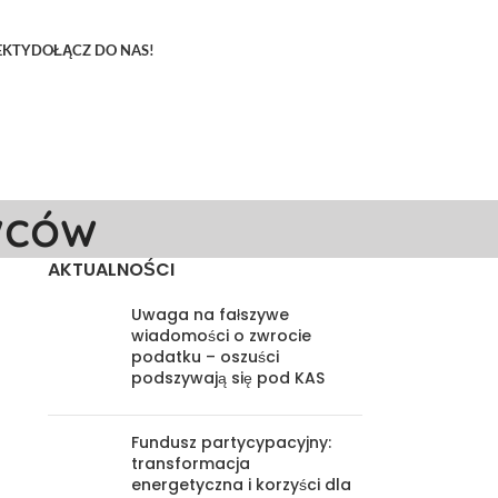
EKTY
DOŁĄCZ DO NAS!
wców
AKTUALNOŚCI
a
Uwaga na fałszywe
wiadomości o zwrocie
podatku – oszuści
podszywają się pod KAS
Fundusz partycypacyjny:
transformacja
energetyczna i korzyści dla