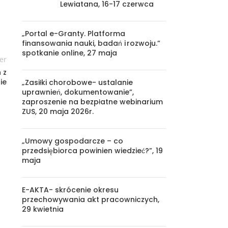
Lewiatana, 16-17 czerwca
„Portal e-Granty. Platforma
finansowania nauki, badań i rozwoju.”
spotkanie online, 27 maja
er
 z
ie
„Zasiłki chorobowe- ustalanie
uprawnień, dokumentowanie”,
zaproszenie na bezpłatne webinarium
ZUS, 20 maja 2026r.
„Umowy gospodarcze – co
przedsiębiorca powinien wiedzieć?”, 19
maja
E-AKTA- skrócenie okresu
przechowywania akt pracowniczych,
29 kwietnia