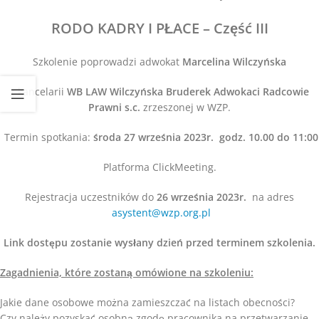
RODO KADRY I PŁACE – Część III
Szkolenie poprowadzi adwokat
Marcelina Wilczyńska
z kancelarii
WB LAW Wilczyńska Bruderek Adwokaci Radcowie
Prawni s.c.
zrzeszonej w WZP.
Termin spotkania:
środa 27 września 2023r. godz. 10.00 do 11:00
Platforma ClickMeeting.
Rejestracja uczestników do
26 września 2023r.
na adres
asystent@wzp.org.pl
Link dostępu zostanie wysłany dzień przed terminem szkolenia.
Zagadnienia, które zostaną omówione na szkoleniu:
Jakie dane osobowe można zamieszczać na listach obecności?
Czy należy pozyskać osobną zgodę pracownika na przetwarzanie