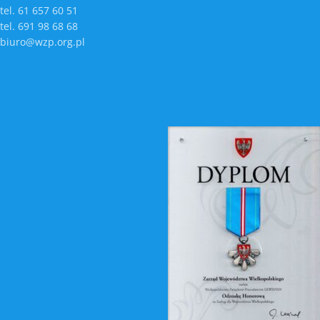
tel. 61 657 60 51
tel. 691 98 68 68
biuro@wzp.org.pl