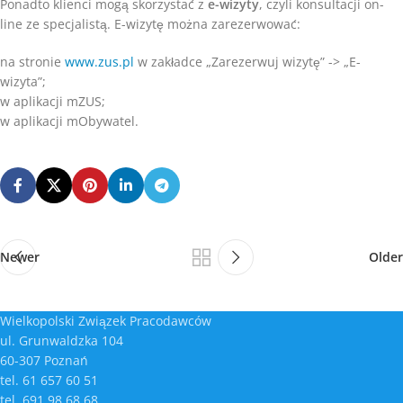
Ponadto klienci mogą skorzystać z
e-wizyty
, czyli konsultacji on-
line ze specjalistą. E-wizytę można zarezerwować:
na stronie
www.zus.pl
w zakładce „Zarezerwuj wizytę” -> „E-
wizyta”;
w aplikacji mZUS;
w aplikacji mObywatel.
Newer
Older
Wielkopolski Związek Pracodawców
ul. Grunwaldzka 104
60-307 Poznań
tel. 61 657 60 51
tel. 691 98 68 68