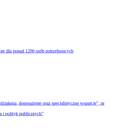
ne dla ponad 1200 osób potrzebujących
ałania, doposażenie oraz specjalistyczne wsparcie”, nr
 i polityk publicznych”