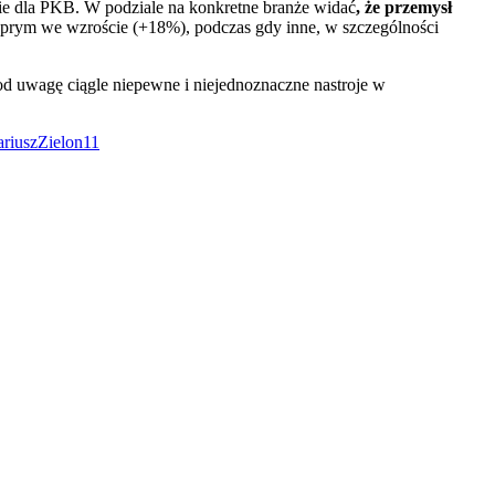
ie dla PKB. W podziale na konkretne branże widać
, że przemysł
ą prym we wzroście (+18%), podczas gdy inne, w szczególności
d uwagę ciągle niepewne i niejednoznaczne nastroje w
ariuszZielon11