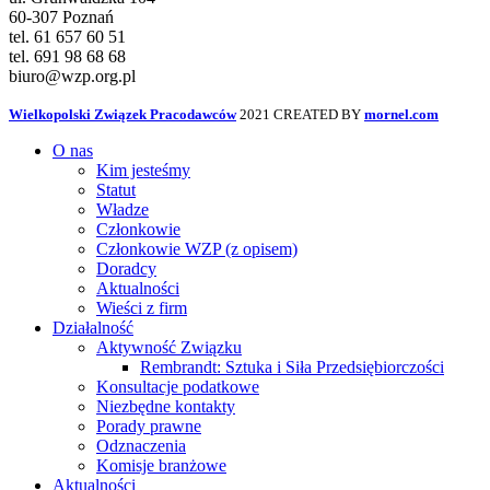
60-307 Poznań
tel. 61 657 60 51
tel. 691 98 68 68
biuro@wzp.org.pl
Wielkopolski Związek Pracodawców
2021 CREATED BY
mornel.com
O nas
Kim jesteśmy
Statut
Władze
Członkowie
Członkowie WZP (z opisem)
Doradcy
Aktualności
Wieści z firm
Działalność
Aktywność Związku
Rembrandt: Sztuka i Siła Przedsiębiorczości
Konsultacje podatkowe
Niezbędne kontakty
Porady prawne
Odznaczenia
Komisje branżowe
Aktualności