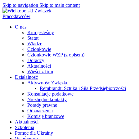
Skip to navigation
Skip to main content
O nas
Kim jesteśmy
Statut
Władze
Członkowie
Członkowie WZP (z opisem)
Doradcy
Aktualności
Wieści z firm
Działalność
Aktywność Związku
Rembrandt: Sztuka i Siła Przedsiębiorczości
Konsultacje podatkowe
Niezbędne kontakty
Porady prawne
Odznaczenia
Komisje branżowe
Aktualności
Szkolenia
Pomoc dla Ukrainy
Współpraca