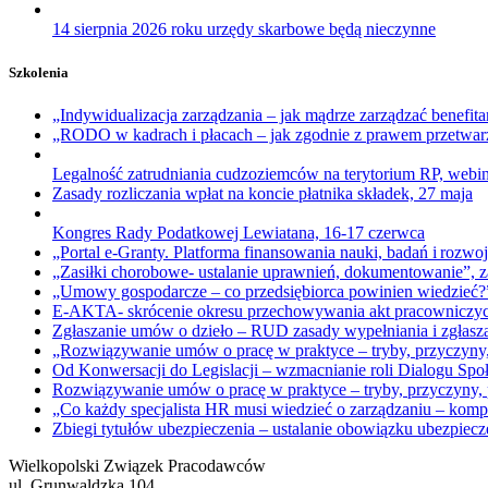
14 sierpnia 2026 roku urzędy skarbowe będą nieczynne
Szkolenia
„Indywidualizacja zarządzania – jak mądrze zarządzać benefi
„RODO w kadrach i płacach – jak zgodnie z prawem przetwarz
Legalność zatrudniania cudzoziemców na terytorium RP, webi
Zasady rozliczania wpłat na koncie płatnika składek, 27 maja
Kongres Rady Podatkowej Lewiatana, 16-17 czerwca
„Portal e-Granty. Platforma finansowania nauki, badań i rozwoj
„Zasiłki chorobowe- ustalanie uprawnień, dokumentowanie”, z
„Umowy gospodarcze – co przedsiębiorca powinien wiedzieć?
E-AKTA- skrócenie okresu przechowywania akt pracowniczyc
Zgłaszanie umów o dzieło – RUD zasady wypełniania i zgłasza
„Rozwiązywanie umów o pracę w praktyce – tryby, przyczyny,
Od Konwersacji do Legislacji – wzmacnianie roli Dialogu Spo
Rozwiązywanie umów o pracę w praktyce – tryby, przyczyny, p
„Co każdy specjalista HR musi wiedzieć o zarządzaniu – kom
Zbiegi tytułów ubezpieczenia – ustalanie obowiązku ubezpie
Wielkopolski Związek Pracodawców
ul. Grunwaldzka 104