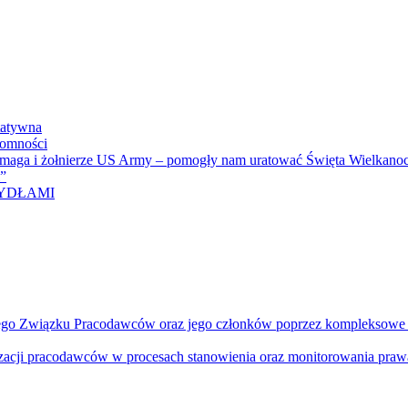
tatywna
domności
omaga i żołnierze US Army – pomogły nam uratować Święta Wielkanoc
i”
RZYDŁAMI
ego Związku Pracodawców oraz jego członków poprzez kompleksowe dzi
izacji pracodawców w procesach stanowienia oraz monitorowania prawa