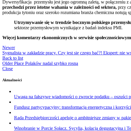
Dywersyfikacja przemysłu jest jego ogromną zaletą, w połączeniu z
przechodzi przez istotne wahania w zależności od sektora,
przy cz
produkcja tytoniu oraz szeroko rozumiana branża chemiczna notują s
Utrzymywanie się w trendzie bocznym polskiego przemysłu
sektorze przemysłowym wynikające z badań indeksu PMI.
Więcej komentarzy ekonomicznych w serwisie społecznościowym X
Newer
Sygnalista w zakładzie pracy. Czy jest się czego bać?! Ekspert: nie 
Back to list
Older
Płace Polaków nadal szybko rosną
Close
Aktualności
Uwaga na fałszywe wiadomości o zwrocie podatku – oszuści 
Fundusz partycypacyjny: transformacja energetyczna i korzyś
Rada Przedsiębiorczości apeluje o ambitniejsze zmiany w paki
Winobranie w Porcie Sołacz. Sycylia, kolacja degustacyjna i