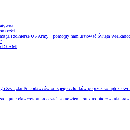
tatywna
domności
omaga i żołnierze US Army – pomogły nam uratować Święta Wielkanoc
i”
RZYDŁAMI
ego Związku Pracodawców oraz jego członków poprzez kompleksowe dzi
izacji pracodawców w procesach stanowienia oraz monitorowania prawa