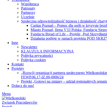
Współpraca
Patronaty
Partnerzy
Uczelnie
Społeczna odpowiedzialność biznesu i działalność chary
Caritas Poznań – Pomoc dla osób w kryzysie bez
Miasto Poznań, firma V33 Polska, Fundacja Siep
Fundacja Bread of Life – Projekt „Pod Skrzydłam
Działania podjęte w ramach projektu POD SK
Inne
Newsletter
KLAUZULA INFORMACYJNA
Polityka prywatności
Polityka cookies
Kontakt
Projekty
„Rozwój organizacji partnera społecznego Wielkopolski
FEWP.06.17-IZ.00-0006/24
Projekt „Gotowi na zmiany – udział regionalnych organ
Dołącz do nas!
Menu
Search