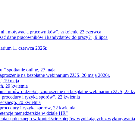
tami i motywacją pracowników”, szkolenie 23 czerwca
ać dane pracowników i kandydatów do pracy?”, 9 lipca
narium 11 czerwca 2026r.
u.” spotkanie online, 27 maja
aproszenie na bezpłatne webinarium ZUS, 20 maja 2026r.
”, 19 maja
h, 29 kwietnia
nia umów o dzieło”, zaproszenie na bezpłatne webinarium ZUS, 22 kw
 procedury i ryzyka sporów”, 22 kwietnia
łecznego, 20 kwietnia
rocedury i ryzyka sporów, 22 kwietnia
petencje menedżerskie w dziale HR”
czenia społecznego w kontekście zbiegów wynikających z wykonywani