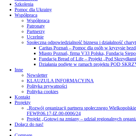
Szkolenia
Pomoc dla Ukrainy
Współpraca
Współpraca
Patronaty
Partnerzy
Uczelnie
Społeczna odpowiedzialność biznesu i działalność chary
Caritas Poznań – Pomoc dla osób w kryzysie bez
Miasto Poznań, firma V33 Polska, Fundacja Siep
Fundacja Bread of Life – Projekt „Pod Skrzydłam
Działania podjęte w ramach projektu POD SK
Inne
Newsletter
KLAUZULA INFORMACYJNA
Polityka prywatności
Polityka cookies
Kontakt
Projekty
„Rozwój organizacji partnera społecznego Wielkopolski
FEWP.06.17-IZ.00-0006/24
Projekt „Gotowi na zmiany – udział regionalnych organ
Dołącz do nas!
Compare