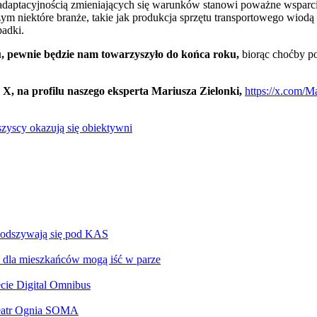
 adaptacyjnością zmieniających się warunków stanowi poważne wsparc
ym niektóre branże, takie jak produkcja sprzętu transportowego wiod
padki.
, pewnie będzie nam towarzyszyło do końca roku,
biorąc choćby po
, na profilu naszego eksperta Mariusza Zielonki,
https://x.com/M
wszyscy okazują się obiektywni
podszywają się pod KAS
ci dla mieszkańców mogą iść w parze
ecie Digital Omnibus
 Teatr Ognia SOMA