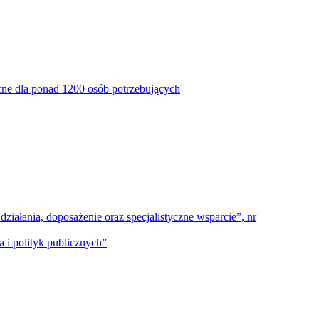
ne dla ponad 1200 osób potrzebujących
ałania, doposażenie oraz specjalistyczne wsparcie”, nr
 i polityk publicznych”