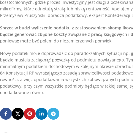
kosztochłonnych, gdzie proces inwestycyjny jest długi a oczekiwana
mikrofirmy, które odnotują stratę lub niską rentowność. Apelujem
Przemysław Pruszyński, doradca podatkowy, ekspert Konfederacji 
Sprzeciw budzi wyliczenie podatku z zastosowaniem skomplikow
będzie generować zbędne koszty związane z pracą księgowych 
ponieważ może być polem do niezamierzonych pomyłek.
Nowy podatek może doprowadzić do paradoksalnych sytuacji np. gd
będzie musiała zaciągnąć pożyczkę od podmiotu powiązanego. T
minimalnym podatkiem dochodowym w kolejnym okresie obrachunko
84 Konstytucji RP wyrażającego zasadę sprawiedliwości podatkowej
równości, a więc opodatkowania wszystkich zobowiązanych podmiot
podatkowy, przy czym wszystkie podmioty będące w takiej samej 
opodatkowane równo.