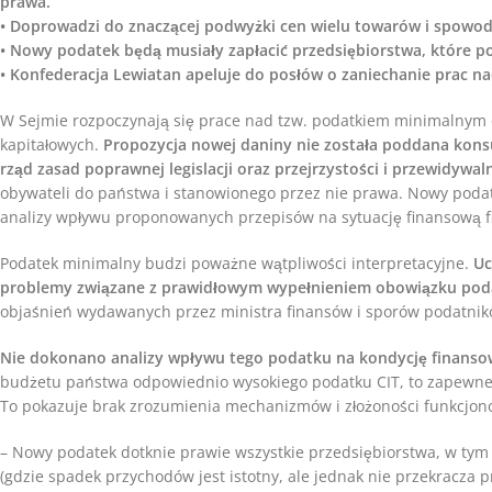
prawa.
• Doprowadzi do znaczącej podwyżki cen wielu towarów i spowodu
• Nowy podatek będą musiały zapłacić przedsiębiorstwa, które po
• Konfederacja Lewiatan apeluje do posłów o zaniechanie prac n
W Sejmie rozpoczynają się prace nad tzw. podatkiem minimalnym
kapitałowych.
Propozycja nowej daniny nie została poddana kons
rząd zasad poprawnej legislacji oraz przejrzystości i przewidyw
obywateli do państwa i stanowionego przez nie prawa. Nowy pod
analizy wpływu proponowanych przepisów na sytuację finansową 
Podatek minimalny budzi poważne wątpliwości interpretacyjne.
Uc
problemy związane z prawidłowym wypełnieniem obowiązku po
objaśnień wydawanych przez ministra finansów i sporów podatni
Nie dokonano analizy wpływu tego podatku na kondycję finansow
budżetu państwa odpowiednio wysokiego podatku CIT, to zapewne 
To pokazuje brak zrozumienia mechanizmów i złożoności funkcjon
– Nowy podatek dotknie prawie wszystkie przedsiębiorstwa, w tym
(gdzie spadek przychodów jest istotny, ale jednak nie przekracza 