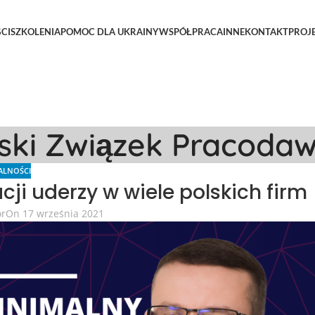
CI
SZKOLENIA
POMOC DLA UKRAINY
WSPÓŁPRACA
INNE
KONTAKT
PROJ
lski Związek Pracoda
ALNOŚCI
cji uderzy w wiele polskich firm
or
On 17 września 2021