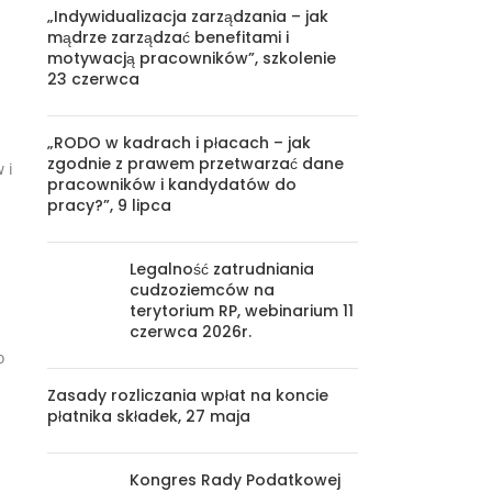
„Indywidualizacja zarządzania – jak
mądrze zarządzać benefitami i
motywacją pracowników”, szkolenie
23 czerwca
„RODO w kadrach i płacach – jak
zgodnie z prawem przetwarzać dane
 i
pracowników i kandydatów do
pracy?”, 9 lipca
Legalność zatrudniania
cudzoziemców na
terytorium RP, webinarium 11
czerwca 2026r.
o
.
Zasady rozliczania wpłat na koncie
płatnika składek, 27 maja
Kongres Rady Podatkowej