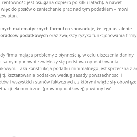
 rentowność jest osiągana dopiero po kilku latach), a nawet
y więc do posłów o zaniechanie prac nad tym podatkiem – mówi
Lewiatan.
anych matematycznych formuł co spowoduje, że jego ustalenie
i doradców podatkowych
oraz zwiększy ryzyko funkcjonowania firmy
y firma mająca problemy z płynnością, w celu uiszczenia daniny,
ym samym ponownie zwiększy się podstawa opodatkowania
wym. Taka konstrukcja podatku minimalnego jest sprzeczna z ar
 tj. kształtowania podatków według zasady powszechności i
ów i wszystkich stanów faktycznych, z którymi wiąże się obowiąze
sytuacji ekonomicznej (prawnopodatkowej) powinny być