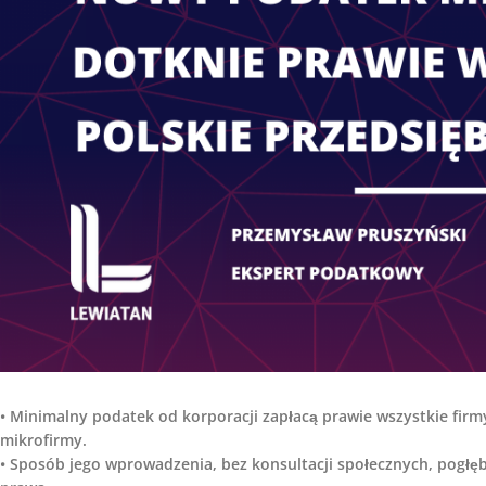
• Minimalny podatek od korporacji zapłacą prawie wszystkie firm
mikrofirmy.
• Sposób jego wprowadzenia, bez konsultacji społecznych, pogłę