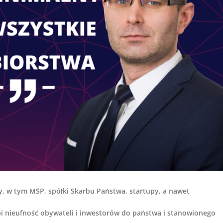
y, w tym MŚP, spółki Skarbu Państwa, startupy, a nawet
bi nieufność obywateli i inwestorów do państwa i stanowionego