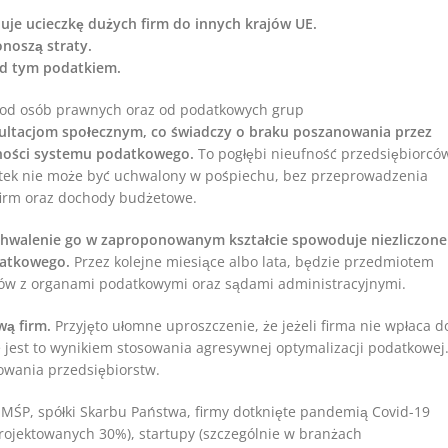
je ucieczkę dużych firm do innych krajów UE.
noszą straty.
ad tym podatkiem.
 od osób prawnych oraz od podatkowych grup
ultacjom społecznym, co świadczy o braku poszanowania przez
alności systemu podatkowego.
To pogłębi nieufność przedsiębiorców
atek nie może być uchwalony w pośpiechu, bez przeprowadzenia
firm oraz dochody budżetowe.
hwalenie go w zaproponowanym kształcie spowoduje niezliczone
datkowego.
Przez kolejne miesiące albo lata, będzie przedmiotem
ków z organami podatkowymi oraz sądami administracyjnymi.
ą firm.
Przyjęto ułomne uproszczenie, że jeżeli firma nie wpłaca d
jest to wynikiem stosowania agresywnej optymalizacji podatkowej
owania przedsiębiorstw.
 MŚP, spółki Skarbu Państwa, firmy dotknięte pandemią Covid-19
projektowanych 30%), startupy (szczególnie w branżach