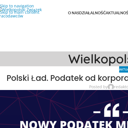
Skip to navigation
Skip to main content
O NAS
DZIAŁALNOŚĆ
AKTUALNOŚ
Wielkopo
AKTU
Polski Ład. Podatek od korpora
Posted by
redakt