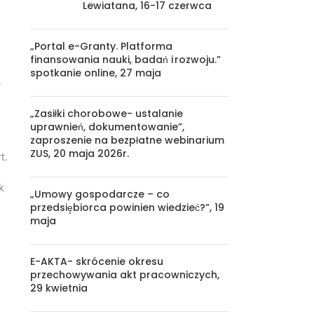
Lewiatana, 16-17 czerwca
„Portal e-Granty. Platforma
finansowania nauki, badań i rozwoju.”
spotkanie online, 27 maja
,
„Zasiłki chorobowe- ustalanie
uprawnień, dokumentowanie”,
zaproszenie na bezpłatne webinarium
ZUS, 20 maja 2026r.
t.
k
„Umowy gospodarcze – co
przedsiębiorca powinien wiedzieć?”, 19
maja
E-AKTA- skrócenie okresu
przechowywania akt pracowniczych,
29 kwietnia