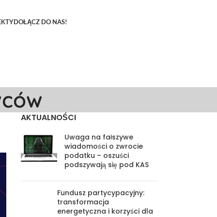
EKTY
DOŁĄCZ DO NAS!
wców
AKTUALNOŚCI
Uwaga na fałszywe
wiadomości o zwrocie
podatku – oszuści
podszywają się pod KAS
Fundusz partycypacyjny:
transformacja
energetyczna i korzyści dla