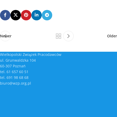
Newer
Older
Wielkopolski Związek Pracodawców
ul. Grunwaldzka 104
60-307 Poznań
tel. 61 657 60 51
tel. 691 98 68 68
biuro@wzp.org.pl