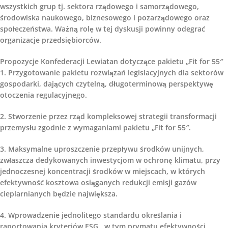
wszystkich grup tj. sektora rządowego i samorządowego,
środowiska naukowego, biznesowego i pozarządowego oraz
społeczeństwa. Ważną rolę w tej dyskusji powinny odegrać
organizacje przedsiębiorców.
Propozycje Konfederacji Lewiatan dotyczące pakietu „Fit for 55″
1. Przygotowanie pakietu rozwiązań legislacyjnych dla sektorów
gospodarki, dających czytelną, długoterminową perspektywę
otoczenia regulacyjnego.
2. Stworzenie przez rząd kompleksowej strategii transformacji
przemysłu zgodnie z wymaganiami pakietu „Fit for 55″.
3. Maksymalne uproszczenie przepływu środków unijnych,
zwłaszcza dedykowanych inwestycjom w ochronę klimatu, przy
jednoczesnej koncentracji środków w miejscach, w których
efektywność kosztowa osiąganych redukcji emisji gazów
cieplarnianych będzie największa.
4. Wprowadzenie jednolitego standardu określania i
raportowania kryteriów ESG , w tym prymatu efektywności