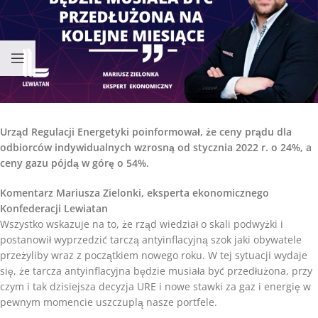
Urząd Regulacji Energetyki poinformował, że ceny prądu dla
odbiorców indywidualnych wzrosną od stycznia 2022 r. o 24%, a
ceny gazu pójdą w górę o 54%.
Komentarz Mariusza Zielonki, eksperta ekonomicznego
Konfederacji Lewiatan
Wszystko wskazuje na to, że rząd wiedział o skali podwyżki i
postanowił wyprzedzić tarczą antyinflacyjną szok jaki obywatele
przeżyliby wraz z początkiem nowego roku. W tej sytuacji wydaje
się, że tarcza antyinflacyjna będzie musiała być przedłużona, przy
czym i tak dzisiejsza decyzja URE i nowe stawki za gaz i energię w
pewnym momencie uszczuplą nasze portfele.