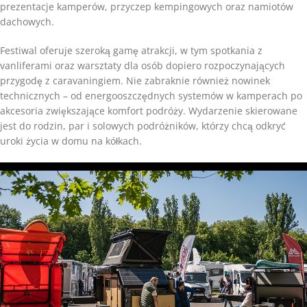
prezentacje kamperów, przyczep kempingowych oraz namiotów
dachowych.
Festiwal oferuje szeroką gamę atrakcji, w tym spotkania z
vanliferami oraz warsztaty dla osób dopiero rozpoczynających
przygodę z caravaningiem. Nie zabraknie również nowinek
technicznych – od energooszczędnych systemów w kamperach po
akcesoria zwiększające komfort podróży. Wydarzenie skierowane
jest do rodzin, par i solowych podróżników, którzy chcą odkryć
uroki życia w domu na kółkach.