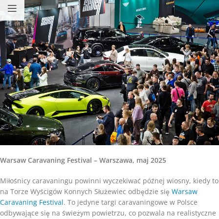
Warsaw Caravaning Festival – Warszawa, maj 2025
Miłośnicy caravaningu powinni wyczekiwać późnej wiosny, kiedy to
na Torze Wyścigów Konnych Służewiec odbędzie się
Warsaw
Caravaning Festival
. To jedyne targi caravaningowe w Polsce
odbywające się na świeżym powietrzu, co pozwala na realistyczne