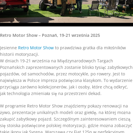
Retro Motor Show – Poznań, 19-21 września 2025
Jesienne
Retro Motor Show
to prawdziwa gratka dla miłośników
historii motoryzacji.
W dniach 19-21 września na Międzynarodowych Targach
Poznańskich zaprezentowanych zostanie blisko tysiąc zabytkowych
pojazdów, od samochodów, przez motocykle, po rowery. Jest to
największa w Polsce impreza poświęcona klasykom. To wydarzenie
przyciąga zarówno kolekcjonerów, jak i osoby, które chcą odkryć,
jak technologia zmieniała się na przestrzeni dekad.
W programie Retro Motor Show znajdziemy pokazy renowacji na
żywo, prezentacje unikalnych modeli oraz giełdę, na której można
zakupić zabytkowy pojazd. Szczególnym zainteresowaniem cieszą
się stoiska poświęcone polskiej motoryzacji, gdzie można zobaczyć
takie ikony jak Syrena, Warszawa czy Fiat 125p w perfekcyjnym