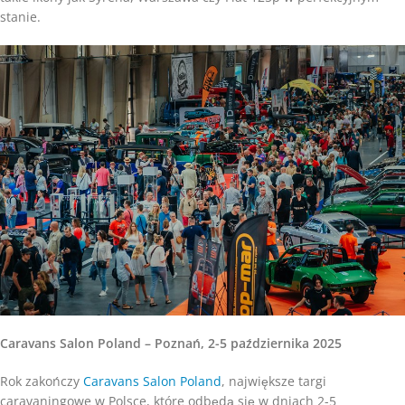
stanie.
Caravans Salon Poland – Poznań, 2-5 października 2025
Rok zakończy
Caravans Salon Poland
, największe targi
caravaningowe w Polsce, które odbędą się w dniach 2-5