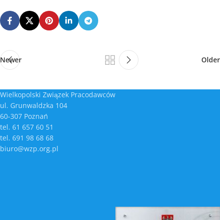
Newer
Older
Wielkopolski Związek Pracodawców
ul. Grunwaldzka 104
60-307 Poznań
tel. 61 657 60 51
tel. 691 98 68 68
biuro@wzp.org.pl