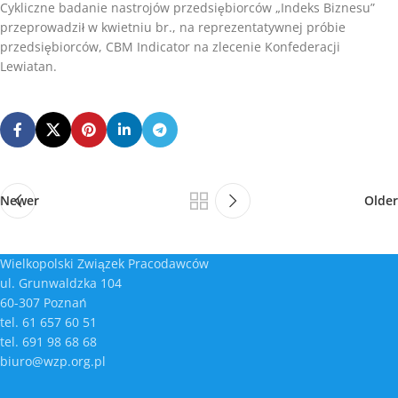
Cykliczne badanie nastrojów przedsiębiorców „Indeks Biznesu”
przeprowadził w kwietniu br., na reprezentatywnej próbie
przedsiębiorców, CBM Indicator na zlecenie Konfederacji
Lewiatan.
Newer
Older
Wielkopolski Związek Pracodawców
ul. Grunwaldzka 104
60-307 Poznań
tel. 61 657 60 51
tel. 691 98 68 68
biuro@wzp.org.pl