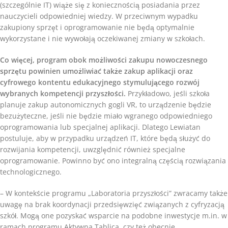
(szczególnie IT) wiąże się z koniecznością posiadania przez
nauczycieli odpowiedniej wiedzy. W przeciwnym wypadku
zakupiony sprzęt i oprogramowanie nie będą optymalnie
wykorzystane i nie wywołają oczekiwanej zmiany w szkołach.
Co więcej, program obok możliwości zakupu nowoczesnego
sprzętu powinien umożliwiać także zakup aplikacji oraz
cyfrowego kontentu edukacyjnego stymulującego rozwój
wybranych kompetencji przyszłości.
Przykładowo, jeśli szkoła
planuje zakup autonomicznych gogli VR, to urządzenie będzie
bezużyteczne, jeśli nie będzie miało wgranego odpowiedniego
oprogramowania lub specjalnej aplikacji. Dlatego Lewiatan
postuluje, aby w przypadku urządzeń IT, które będą służyć do
rozwijania kompetencji, uwzględnić również specjalne
oprogramowanie. Powinno być ono integralną częścią rozwiązania
technologicznego.
– W kontekście programu „Laboratoria przyszłości” zwracamy także
uwagę na brak koordynacji przedsięwzięć związanych z cyfryzacją
szkół. Mogą one pozyskać wsparcie na podobne inwestycje m.in. w
ramach programu Aktywna Tablica, czy też obecnie