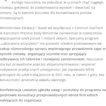
nowoczesnego nauczania, by pobudzać w uczniach chęć ciągłego
rozwoju, gotowość do podejmowania wyzwań i otwartość na
zmiany. Są to kwestie kluczowe dla kształatowania postaw
innowacyjnych.
Ministerstwo Edukacji i Nauki we współpracy z Centrum GovTech
w Kancelarii Prezesa Rady Ministrów zainwestuje w nowoczesne
wyposażenie szkół ponad 1 miliard złotych. Specjalny program
„Laboratoria przyszłości” ma pozwolić szkołom podstawowym
na
zakup różnorodnego sprzętu wspierającego prowadzenie zajęć w
sposób ciekawy, angażujący uczniów oraz sprzyjający
odkrywaniu ich talentów i rozwijaniu zainteresowań.
Nauczanie
ma być prowadzone poprzez eksperymentowanie i wspierać
nabywanie praktycznych umiejętności. Jak zapowiada MEiN
pieniądze do szkół trafią jeszcze w 2021 roku, w całości z góry, bez
konieczności wniesienia wkładu własnego.
Konfederacja Lewiatan zgłosiła uwagi i postulaty do programu na
podstawie konsultacji przeprowadzonych wśród firm edtech
należących do organizacji.