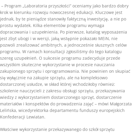
– Program „Laboratoria przyszłości” oceniamy jako bardzo dobry
krok w kierunku rozwoju nowoczesnej edukacji. Kluczowe jest
jednak, by te pieniądze stanowiły faktyczną inwestycję, a nie po
prostu wydatek. Kilka elementów programu wymaga
dopracowania i uzupełnienia. Po pierwsze, katalog wyposażenia
jest zbyt ubogi i w wersji, jaką wstępnie pokazało MEiN, nie
pozwoli zrealizować ambitnych, a jednocześnie słusznych celów
programu. W ramach konsultacji zgłosiliśmy do tego katalogu
szereg uzupełnień. O sukcesie programu zadecyduje przede
wszystkim skuteczne wykorzystanie w procesie nauczania
zakupionego sprzętu i oprogramowania. Nie powinien on skupiać
się wyłącznie na zakupie sprzętu, ale na kompleksowo
dostarczonej usłudze, w skład której wchodziłoby również:
szkolenie nauczycieli z zakresu obsługi sprzętu, przekazywania
wiedzy z wykorzystaniem dostarczonego sprzęt, dostarczenie
materiałów i konspektów do prowadzenia zajęć – mówi Małgorzata
Lelińska, wicedyrektorka departamentu funduszy europejskich
Konfederacji Lewiatan.
Właściwe wykorzystanie przekazywanego do szkół sprzętu