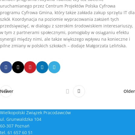
uruchamianego przez Centrum Projektów Polska Cyfrowa
programu Cyfrowa Gmina, który także zakłada zakup sprzętu IT dla
szkół. Koordynacja na poziomie wypracowania założeń tych
przedsięwzięć, w dialogu z szerokim środowiskiem interesariuszy,
w tym z partnerami społecznymi, pomogłaby w osiąganiu efektu
synergii między nimi, ale także większego wpływu na konieczne i
pilne zmiany w polskich szkołach – dodaje Małgorzata Lelińska.
Newer
Older
Wielkopolski Związek Pracodawców
ul. Grunwaldzka 104
60-307 Poznań
tel. 61 657 60 51