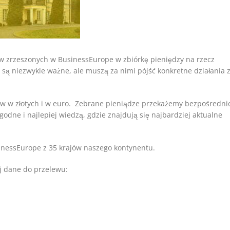
w zrzeszonych w BusinessEurope w zbiórkę pieniędzy na rzecz
 są niezwykle ważne, ale muszą za nimi pójść konkretne działania 
w w złotych i w euro. Zebrane pieniądze przekażemy bezpośredni
odne i najlepiej wiedzą, gdzie znajdują się najbardziej aktualne
inessEurope z 35 krajów naszego kontynentu.
ej dane do przelewu: