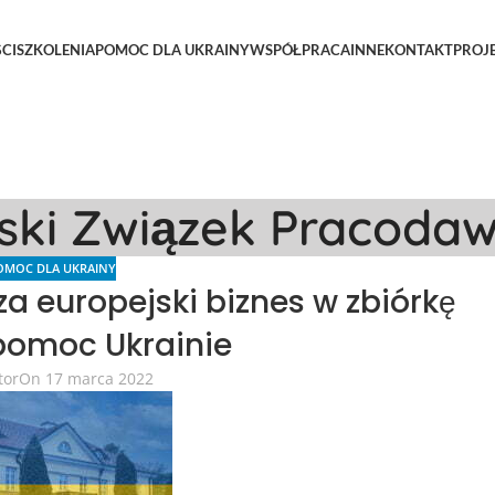
CI
SZKOLENIA
POMOC DLA UKRAINY
WSPÓŁPRACA
INNE
KONTAKT
PROJ
lski Związek Pracoda
OMOC DLA UKRAINY
a europejski biznes w zbiórkę
pomoc Ukrainie
tor
On 17 marca 2022