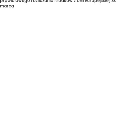
prawidłowego rozliczania środków z Unii Europejskiej, 30
marca