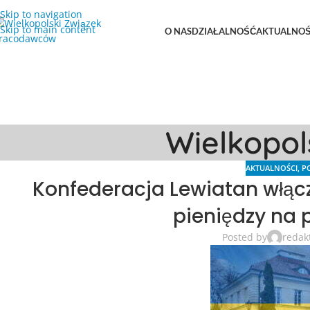
Skip to navigation
Skip to main content
O NAS
DZIAŁALNOŚĆ
AKTUALNOŚ
Wielkopo
AKTUALNOŚCI
,
P
Konfederacja Lewiatan włącz
pieniędzy na 
Posted by
redak