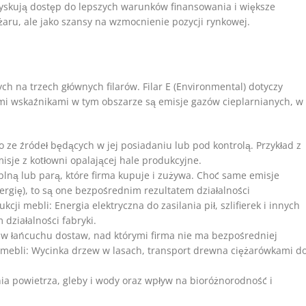
zyskują dostęp do lepszych warunków finansowania i większe
żaru, ale jako szansy na wzmocnienie pozycji rynkowej.
h na trzech głównych filarów. Filar E (Environmental) dotyczy
mi wskaźnikami w tym obszarze są emisje gazów cieplarnianych, w
 ze źródeł będących w jej posiadaniu lub pod kontrolą. Przykład z
isje z kotłowni opalającej hale produkcyjne.
eplną lub parą, które firma kupuje i zużywa. Choć same emisje
nergię), to są one bezpośrednim rezultatem działalności
ji mebli: Energia elektryczna do zasilania pił, szlifierek i innych
 działalności fabryki.
 w łańcuchu dostaw, nad którymi firma nie ma bezpośredniej
ji mebli: Wycinka drzew w lasach, transport drewna ciężarówkami d
a powietrza, gleby i wody oraz wpływ na bioróżnorodność i