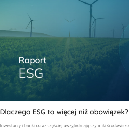
Dlaczego ESG to więcej niż obowiązek?
Inwestorzy i banki coraz częściej uwzględniają czynniki środowisk