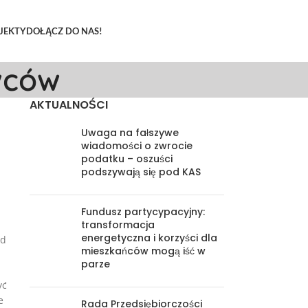
JEKTY
DOŁĄCZ DO NAS!
wców
AKTUALNOŚCI
Uwaga na fałszywe
wiadomości o zwrocie
podatku – oszuści
podszywają się pod KAS
Fundusz partycypacyjny:
transformacja
energetyczna i korzyści dla
ad
mieszkańców mogą iść w
parze
yć
e
Rada Przedsiębiorczości