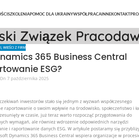
ŚCI
SZKOLENIA
POMOC DLA UKRAINY
WSPÓŁPRACA
INNE
KONTAKT
PRO
lski Związek Pracoda
I
,
WIEŚCI Z FIRM
ynamics 365 Business Central
rtowanie ESG?
On 7 października 2025
czekiwań inwestorów stało się jednym z wyzwań współczesnego
e raportowanie o swoim wpływie na środowisko, społeczeństwo i ł
zesunięty w czasie, już teraz warto rozpocząć przygotowania do
jnych wymagań, ale również wdrożenie odpowiednich narzędzi
anie i raportowanie danych ESG. W artykule postaramy się przybliż
osoft Dynamics 365 Business Central wspiera organizacje w procesi