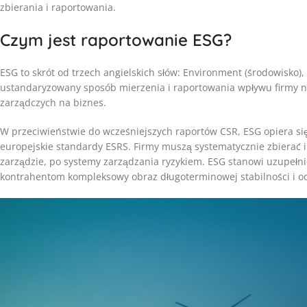
zbierania i raportowania.
Czym jest raportowanie ESG?
ESG to skrót od trzech angielskich słów: Environment (środowisko),
ustandaryzowany sposób mierzenia i raportowania wpływu firmy n
zarządczych na biznes.
W przeciwieństwie do wcześniejszych raportów CSR, ESG opiera s
europejskie standardy ESRS. Firmy muszą systematycznie zbierać i
zarządzie, po systemy zarządzania ryzykiem. ESG stanowi uzupełn
kontrahentom kompleksowy obraz długoterminowej stabilności i o