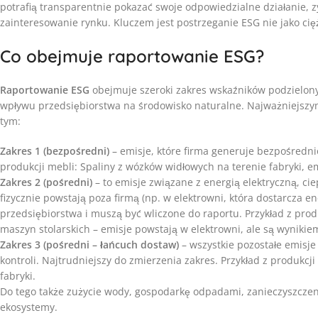
potrafią transparentnie pokazać swoje odpowiedzialne działanie, 
zainteresowanie rynku. Kluczem jest postrzeganie ESG nie jako cię
Co obejmuje raportowanie ESG?
Raportowanie ESG
obejmuje szeroki zakres wskaźników podzielonyc
wpływu przedsiębiorstwa na środowisko naturalne. Najważniejszy
tym:
Zakres 1 (bezpośredni)
– emisje, które firma generuje bezpośrednio
produkcji mebli: Spaliny z wózków widłowych na terenie fabryki, em
Zakres 2 (pośredni)
– to emisje związane z energią elektryczną, ci
fizycznie powstają poza firmą (np. w elektrowni, która dostarcza e
przedsiębiorstwa i muszą być wliczone do raportu. Przykład z produkc
maszyn stolarskich – emisje powstają w elektrowni, ale są wynikiem
Zakres 3 (pośredni – łańcuch dostaw)
– wszystkie pozostałe emisje
kontroli. Najtrudniejszy do zmierzenia zakres. Przykład z produkc
fabryki.
Do tego także zużycie wody, gospodarkę odpadami, zanieczyszczeni
ekosystemy.