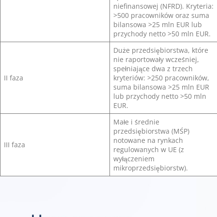
niefinansowej (NFRD). Kryteria:
>500 pracowników oraz suma
bilansowa >25 mln EUR lub
przychody netto >50 mln EUR.
Duże przedsiębiorstwa, które
nie raportowały wcześniej,
spełniające dwa z trzech
II faza
kryteriów: >250 pracowników,
suma bilansowa >25 mln EUR
lub przychody netto >50 mln
EUR.
Małe i średnie
przedsiębiorstwa (MŚP)
notowane na rynkach
III faza
regulowanych w UE (z
wyłączeniem
mikroprzedsiębiorstw).