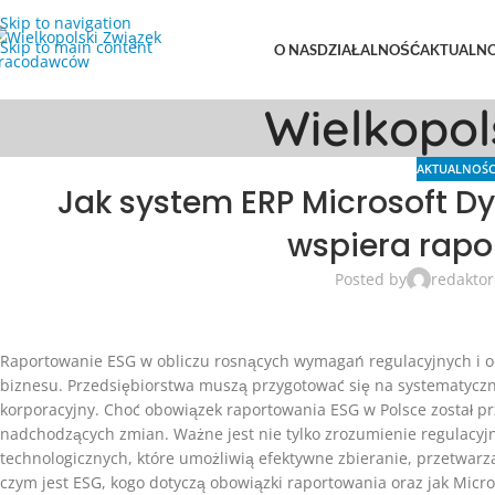
Skip to navigation
Skip to main content
O NAS
DZIAŁALNOŚĆ
AKTUALNO
Wielkopo
AKTUALNOŚC
Jak system ERP Microsoft D
wspiera rapo
Posted by
redaktor
Raportowanie ESG w obliczu rosnących wymagań regulacyjnych i o
biznesu. Przedsiębiorstwa muszą przygotować się na systematyczn
korporacyjny. Choć obowiązek raportowania ESG w Polsce został pr
nadchodzących zmian. Ważne jest nie tylko zrozumienie regulacy
technologicznych, które umożliwią efektywne zbieranie, przetwarz
czym jest ESG, kogo dotyczą obowiązki raportowania oraz jak Micr