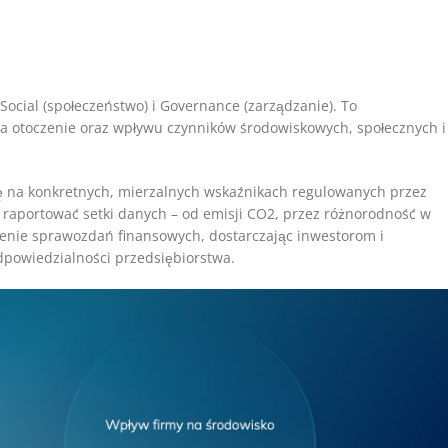
 Social (społeczeństwo) i Governance (zarządzanie). To
a otoczenie oraz wpływu czynników środowiskowych, społecznych i
ię na konkretnych, mierzalnych wskaźnikach regulowanych przez
 raportować setki danych – od emisji CO2, przez różnorodność w
ienie sprawozdań finansowych, dostarczając inwestorom i
dpowiedzialności przedsiębiorstwa.