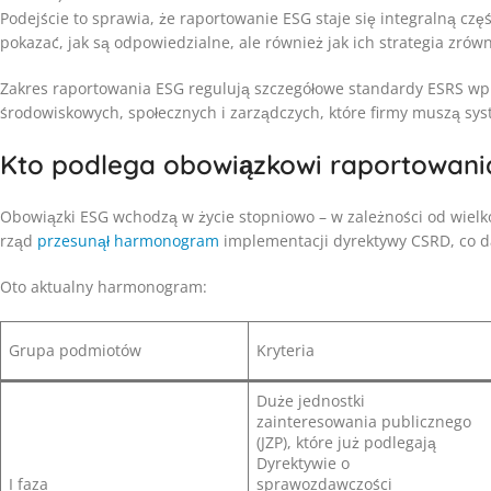
Podejście to sprawia, że raportowanie ESG staje się integralną czę
pokazać, jak są odpowiedzialne, ale również jak ich strategia zró
Zakres raportowania ESG regulują szczegółowe standardy ESRS w
środowiskowych, społecznych i zarządczych, które firmy muszą sy
Kto podlega obowiązkowi raportowani
Obowiązki ESG wchodzą w życie stopniowo – w zależności od wielkoś
rząd
przesunął harmonogram
implementacji dyrektywy CSRD, co d
Oto aktualny harmonogram:
Grupa podmiotów
Kryteria
Duże jednostki
zainteresowania publicznego
(JZP), które już podlegają
Dyrektywie o
I faza
sprawozdawczości