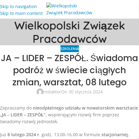
Skip to navigation
Skip to main content
Wielkopolski Związek
Pracodawców
SZKOLENIA
JA – LIDER – ZESPÓŁ. Świadoma
podróż w świecie ciągłych
zmian, warsztat, 08 lutego
redaktor
On 30 stycznia 2024
Zapraszamy do
nieodpłatnego udziału w nowatorskim warsztacie
„JA – LIDER – ZESPÓŁ”
, wspierającym rozwój firm poprzez
świadomy rozwój jednostek.
Już
8 lutego 2024 r
. godz. 13.00-16.00 w formule
stacjonarnej
,