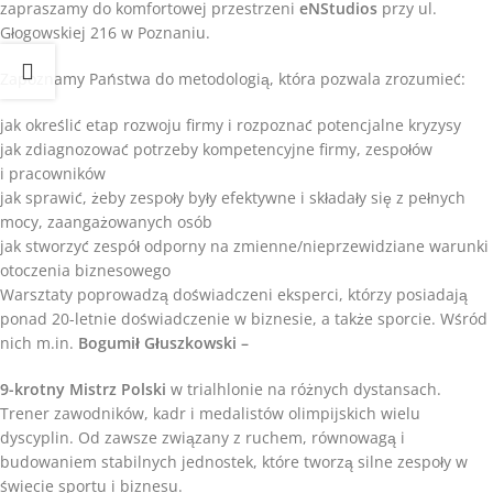
zapraszamy do komfortowej przestrzeni
eNStudios
przy ul.
Głogowskiej 216 w Poznaniu.
Zapoznamy Państwa do metodologią, która pozwala zrozumieć:
jak określić etap rozwoju firmy i rozpoznać potencjalne kryzysy
jak zdiagnozować potrzeby kompetencyjne firmy, zespołów
i pracowników
jak sprawić, żeby zespoły były efektywne i składały się z pełnych
mocy, zaangażowanych osób
jak stworzyć zespół odporny na zmienne/nieprzewidziane warunki
otoczenia biznesowego
Warsztaty poprowadzą doświadczeni eksperci, którzy posiadają
ponad 20-letnie doświadczenie w biznesie, a także sporcie. Wśród
nich m.in.
Bogumił Głuszkowski –
9-krotny Mistrz Polski
w trialhlonie na różnych dystansach.
Trener zawodników, kadr i medalistów olimpijskich wielu
dyscyplin. Od zawsze związany z ruchem, równowagą i
budowaniem stabilnych jednostek, które tworzą silne zespoły w
świecie sportu i biznesu.