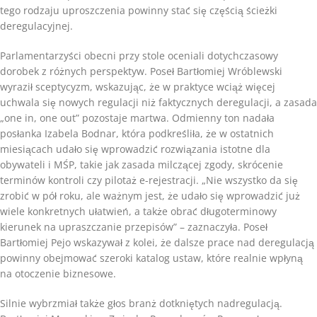
tego rodzaju uproszczenia powinny stać się częścią ścieżki
deregulacyjnej.
Parlamentarzyści obecni przy stole oceniali dotychczasowy
dorobek z różnych perspektyw. Poseł Bartłomiej Wróblewski
wyraził sceptycyzm, wskazując, że w praktyce wciąż więcej
uchwala się nowych regulacji niż faktycznych deregulacji, a zasada
„one in, one out” pozostaje martwa. Odmienny ton nadała
posłanka Izabela Bodnar, która podkreśliła, że w ostatnich
miesiącach udało się wprowadzić rozwiązania istotne dla
obywateli i MŚP, takie jak zasada milczącej zgody, skrócenie
terminów kontroli czy pilotaż e-rejestracji. „Nie wszystko da się
zrobić w pół roku, ale ważnym jest, że udało się wprowadzić już
wiele konkretnych ułatwień, a także obrać długoterminowy
kierunek na upraszczanie przepisów” – zaznaczyła. Poseł
Bartłomiej Pejo wskazywał z kolei, że dalsze prace nad deregulacją
powinny obejmować szeroki katalog ustaw, które realnie wpłyną
na otoczenie biznesowe.
Silnie wybrzmiał także głos branż dotkniętych nadregulacją.