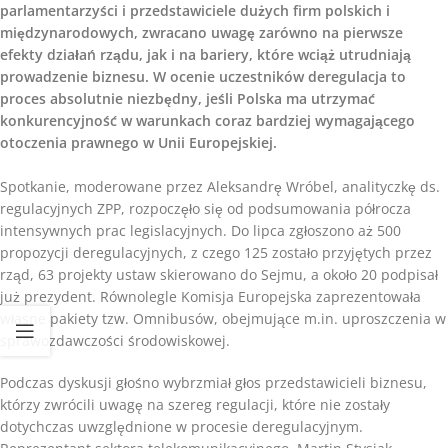
parlamentarzyści i przedstawiciele dużych firm polskich i
międzynarodowych, zwracano uwagę zarówno na pierwsze
efekty działań rządu, jak i na bariery, które wciąż utrudniają
prowadzenie biznesu. W ocenie uczestników deregulacja to
proces absolutnie niezbędny, jeśli Polska ma utrzymać
konkurencyjność w warunkach coraz bardziej wymagającego
otoczenia prawnego w Unii Europejskiej.
Spotkanie, moderowane przez Aleksandrę Wróbel, analityczkę ds.
regulacyjnych ZPP, rozpoczęło się od podsumowania półrocza
intensywnych prac legislacyjnych. Do lipca zgłoszono aż 500
propozycji deregulacyjnych, z czego 125 zostało przyjętych przez
rząd, 63 projekty ustaw skierowano do Sejmu, a około 20 podpisał
już prezydent. Równolegle Komisja Europejska zaprezentowała
własne pakiety tzw. Omnibusów, obejmujące m.in. uproszczenia w
sprawozdawczości środowiskowej.
Podczas dyskusji głośno wybrzmiał głos przedstawicieli biznesu,
którzy zwrócili uwagę na szereg regulacji, które nie zostały
dotychczas uwzględnione w procesie deregulacyjnym.