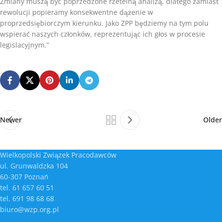
Zmiany muszą być poprzedzone rzetelną analizą, dlatego zamiast
rewolucji popieramy konsekwentne dążenie w
proprzedsiębiorczym kierunku. Jako ZPP będziemy na tym polu
wspierać naszych członków, reprezentując ich głos w procesie
legislacyjnym.”
Newer
Older
Wielkopolski Związek Pracodawców
ul. Grunwaldzka 104
60-307 Poznań
tel. 61 657 60 51
tel. 691 98 68 68
biuro@wzp.org.pl