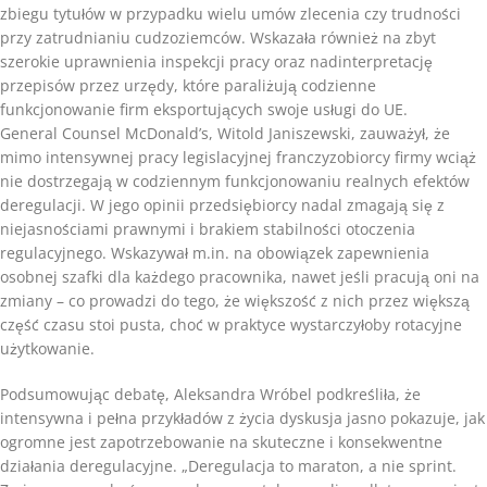
zbiegu tytułów w przypadku wielu umów zlecenia czy trudności
przy zatrudnianiu cudzoziemców. Wskazała również na zbyt
szerokie uprawnienia inspekcji pracy oraz nadinterpretację
przepisów przez urzędy, które paraliżują codzienne
funkcjonowanie firm eksportujących swoje usługi do UE.
General Counsel McDonald’s, Witold Janiszewski, zauważył, że
mimo intensywnej pracy legislacyjnej franczyzobiorcy firmy wciąż
nie dostrzegają w codziennym funkcjonowaniu realnych efektów
deregulacji. W jego opinii przedsiębiorcy nadal zmagają się z
niejasnościami prawnymi i brakiem stabilności otoczenia
regulacyjnego. Wskazywał m.in. na obowiązek zapewnienia
osobnej szafki dla każdego pracownika, nawet jeśli pracują oni na
zmiany – co prowadzi do tego, że większość z nich przez większą
część czasu stoi pusta, choć w praktyce wystarczyłoby rotacyjne
użytkowanie.
Podsumowując debatę, Aleksandra Wróbel podkreśliła, że
intensywna i pełna przykładów z życia dyskusja jasno pokazuje, jak
ogromne jest zapotrzebowanie na skuteczne i konsekwentne
działania deregulacyjne. „Deregulacja to maraton, a nie sprint.