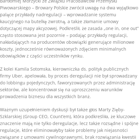
Bartłomiej Morzycki ze Związku Pracodawców Przemysłu
Piwowarskiego – Browary Polskie zwrócił uwagę na dwa wyjątkowo
palące przykłady nadregulacji – wprowadzanie systemu
kaucyjnego na butelkę zwrotną, a także złamanie umowy
dotyczącej mapy akcyzowej. Podkreślił, że zasada „one in, one out”
często stosowana jest pozornie – podając przykłady regulacji,
nakładających na producentów obowiązki generujące milionowe
koszty, jednocześnie równoważonych zdjęciem minimalnych
obowiązków z części uczestników rynku.
Z kolei Kamila Sotomska, kierowniczka ds. polityk publicznych
firmy Uber, apelowała, by proces deregulacji nie był sprowadzany
do lobbingu pojedynczych, faworyzowanych przez administrację
sektorów, ale koncentrował się na uproszczeniu warunków
prowadzenia biznesu dla wszystkich branż.
Ważnym uzupełnieniem dyskusji był także głos Marty Zięby-
Szklarskiej (Group CEO, Count’em), która podkreśliła, że kluczowe
znaczenie mają nie tylko deregulacje, lecz także rozsądne i spójne
regulacje, które eliminowałyby takie problemy jak niejasności
związane z umowami cywilnoprawnymi, brak rozwiązania kwestii