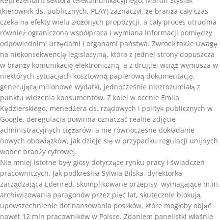
Reprezentant sektora telekomunikacyjnego, Martin Stysiak
(kierownik ds. publicznych, PLAY) zaznaczył, że branża cały czas
czeka na efekty wielu złożonych propozycji, a cały proces utrudnia
również ograniczona współpraca i wymiana informacji pomiędzy
odpowiednimi urzędami i organami państwa. Zwrócił także uwagę
na niekonsekwencję legislacyjną, która z jednej strony dopuszcza
w branży komunikację elektroniczną, a z drugiej wciąż wymusza w
niektórych sytuacjach kosztowną papierową dokumentację,
generującą milionowe wydatki, jednocześnie niezrozumiałą z
punktu widzenia konsumentów. Z kolei w ocenie Emila
Kędzierskiego, menedżera ds. rządowych i polityk publicznych w
Google, deregulacja powinna oznaczać realne zdjęcie
administracyjnych ciężarów, a nie równoczesne dokładanie
nowych obowiązków, jak dzieje się w przypadku regulacji unijnych
wobec branży cyfrowej.
Nie mniej istotne były głosy dotyczące rynku pracy i świadczeń
pracowniczych. Jak podkreśliła Sylwia Bilska, dyrektorka
zarządzająca Edenred, skomplikowane przepisy, wymagające m.in.
archiwizowania paragonów przez pięć lat, skutecznie blokują
upowszechnienie dofinansowania posiłków, które mogłoby objąć
nawet 12 mln pracowników w Polsce. Zdaniem panelistki właśnie