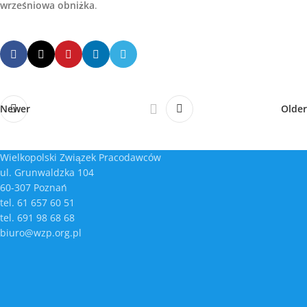
wrześniowa obniżka
.
Newer
Older
Wielkopolski Związek Pracodawców
ul. Grunwaldzka 104
60-307 Poznań
tel. 61 657 60 51
tel. 691 98 68 68
biuro@wzp.org.pl