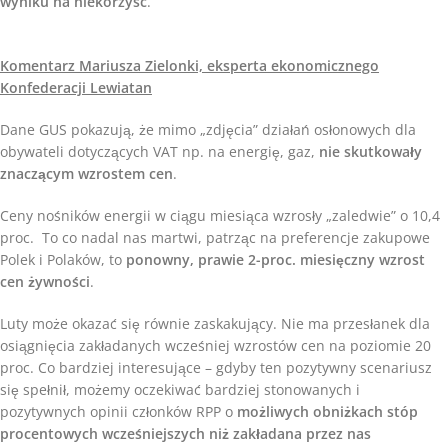
wyniku na niekorzyść
.
Komentarz Mariusza Zielonki, eksperta ekonomicznego
Konfederacji Lewiatan
Dane GUS pokazują, że mimo „zdjęcia” działań osłonowych dla
obywateli dotyczących VAT np. na energię, gaz,
nie skutkowały
znaczącym wzrostem cen
.
Ceny nośników energii w ciągu miesiąca wzrosły „zaledwie” o 10,4
proc. To co nadal nas martwi, patrząc na preferencje zakupowe
Polek i Polaków, to
ponowny, prawie 2-proc. miesięczny wzrost
cen żywności
.
Luty może okazać się równie zaskakujący. Nie ma przesłanek dla
osiągnięcia zakładanych wcześniej wzrostów cen na poziomie 20
proc. Co bardziej interesujące – gdyby ten pozytywny scenariusz
się spełnił, możemy oczekiwać bardziej stonowanych i
pozytywnych opinii członków RPP o
możliwych obniżkach stóp
procentowych wcześniejszych niż zakładana przez nas