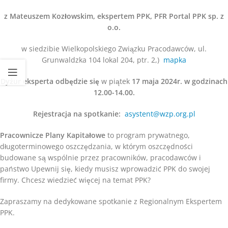
z Mateuszem Kozłowskim, ekspertem PPK, PFR Portal PPK sp. z
o.o.
w siedzibie Wielkopolskiego Związku Pracodawców, ul.
Grunwaldzka 104 lokal 204, ptr. 2,)
mapka
Dyżur eksperta odbędzie się
w piątek
17 maja 2024r. w godzinach
12.00-14.00.
Rejestracja na spotkanie:
asystent@wzp.org.pl
Pracownicze Plany Kapitałowe
to program prywatnego,
długoterminowego oszczędzania, w którym oszczędności
budowane są wspólnie przez pracowników, pracodawców i
państwo Upewnij się, kiedy musisz wprowadzić PPK do swojej
firmy. Chcesz wiedzieć więcej na temat PPK?
Zapraszamy na dedykowane spotkanie z Regionalnym Ekspertem
PPK.