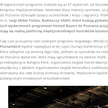
W tegorocznym programie znalazło się aż 67 wydarzeń, od kluczowy
kongresy międzynarodowe, światowej klasy imprezy sportowe, aż po 
do Poznania dziesiątki tysięcy uczestników z kraju i zagranicy. Pr
m.in.
targi Meble Polska, Budma,czy SAWO, które budują globaln
tych wydarzeniach programowi Hosted Buyers do Poznania przyjeżd
stają się realną platformą międzynarodowych kontaktów biznes
Cały czas pracujemy nad rozwojem programu targowego. Wśród now
Poznańskich
będzie największa w tej części Europy konferencja o 
która odbędzie się jesienią tego roku. Jednym ze sposobów na ro
do Poznania wydarzeń, które mają ugruntowane na świecie marki,
przedsięwzięcie Bologna Fiere, organizatora targów marek własny
współpracy z włoskim organizatorem targów Veronafiere zadebiut
skierowany dla całej branży biomasy drzewnej. Wydarzenie będzie
poświęconym innowacjom w budownictwie.