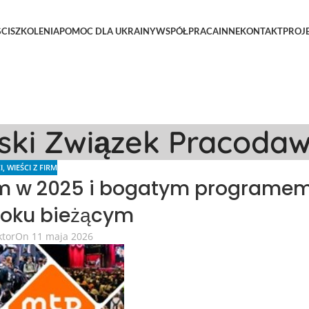
CI
SZKOLENIA
POMOC DLA UKRAINY
WSPÓŁPRACA
INNE
KONTAKT
PROJ
lski Związek Pracoda
I
,
WIEŚCI Z FIRM
em w 2025 i bogatym programe
roku bieżącym
ktor
On 11 maja 2026