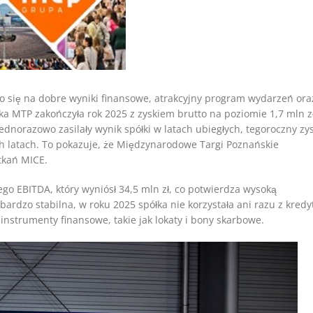
ło się na dobre wyniki finansowe, atrakcyjny program wydarzeń ora
ka MTP zakończyła rok 2025 z zyskiem brutto na poziomie 1,7 mln zł
dnorazowo zasilały wynik spółki w latach ubiegłych, tegoroczny zy
ch latach. To pokazuje, że Międzynarodowe Targi Poznańskie
tkań MICE.
go EBITDA, który wyniósł 34,5 mln zł, co potwierdza wysoką
ardzo stabilna, w roku 2025 spółka nie korzystała ani razu z kredy
nstrumenty finansowe, takie jak lokaty i bony skarbowe.