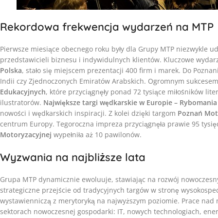
Rekordowa frekwencja wydarzeń na MTP
Pierwsze miesiące obecnego roku były dla Grupy MTP niezwykle 
przedstawicieli biznesu i indywidulnych klientów. Kluczowe wydar
Polska
, stało się miejscem prezentacji 400 firm i marek. Do Poznan
Indii czy Zjednoczonych Emiratów Arabskich. Ogromnym sukcesem
Edukacyjnych
, które przyciągnęły ponad 72 tysiące miłośników lite
ilustratorów.
Największe targi wędkarskie w Europie – Rybomania
nowości i wędkarskich inspiracji. Z kolei dzięki targom
Poznań Mot
centrum Europy. Tegoroczna impreza przyciągnęła prawie 95 tysięc
Motoryzacyjnej
wypełniła aż 10 pawilonów.
Wyzwania na najbliższe lata
Grupa MTP dynamicznie ewoluuje, stawiając na rozwój nowoczesn
strategiczne przejście od tradycyjnych targów w stronę wysokospec
wystawienniczą z merytoryką na najwyższym poziomie. Prace nad
sektorach nowoczesnej gospodarki: IT, nowych technologiach, e