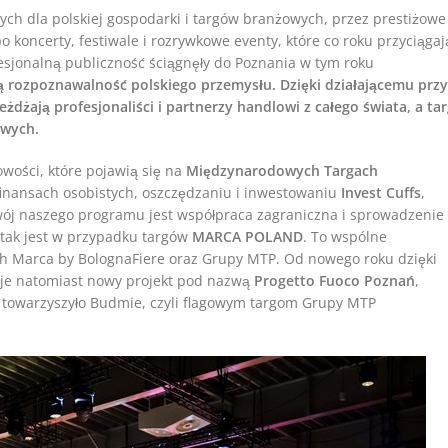
ch dla polskiej gospodarki i targów branżowych, przez prestiżowe
koncerty, festiwale i rozrywkowe eventy, które co roku przyciągaj
ofesjonalną publiczność ściągnęły do Poznania w tym roku
ą rozpoznawalność polskiego przemysłu. Dzięki działającemu przy
żają profesjonaliści i partnerzy handlowi z całego świata, a tar
owych.
ości, które pojawią się na
Międzynarodowych Targach
finansach osobistych, oszczędzaniu i inwestowaniu
Invest Cuffs
,
zwój naszego programu jest współpraca zagraniczna i sprowadzenie
 tak jest w przypadku targów
MARCA POLAND
. To wspólne
ch Marca by BolognaFiere oraz Grupy MTP. Od nowego roku dzięki
uje natomiast nowy projekt pod nazwą
Progetto Fuoco Poznań
,
 towarzyszyło Budmie, czyli flagowym targom Grupy MTP