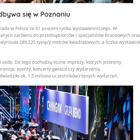
dbywa się w Poznaniu
ada w Polsce za 51 procent rynku wystawienniczego. W
anych zarówno do przedsiębiorców i specjalistów branżowych ora
 wyniosła 289,225 tysięcy metrów kwadratowych, a liczba wystawc
y osób. Do tego dochodzą liczne imprezy, których jesteśmy
erencje, eventy, koncerty gwiazd czy wydarzenia
wiedziło ok. 1,5 miliona uczestników różnych wydarzeń.