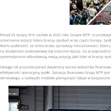
Ponad 65 tysięcy firm zaufało w 2025 roku Grupie MTP, co przełoży
umocnienie pozycji lidera branży spotkań w tej części Europy. Spół
Warto podkreślić, że mimo braku sprzedaży nieruchomości, które je
na działalności podstawowej był znacznie lepszy, niż w poprzedni
systematycznie odbudowują swoją pozycję jako lider w branży spo
Ubiegły rok przyniósł ponad dwukrotny wzrost wskaźnika finansowe
efektywność operacyjną spółki. Sytuacja finansowa Grupy MTP jest b
obrotowego, a nadwyżki środków pieniężnych lokuje w bezpieczne i