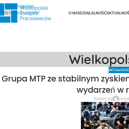
Skip to navigation
Skip to main content
O NAS
DZIAŁALNOŚĆ
AKTUALNOŚ
Wielkopo
AKTUALNOŚC
Grupa MTP ze stabilnym zyski
wydarzeń w 
Posted by
reda