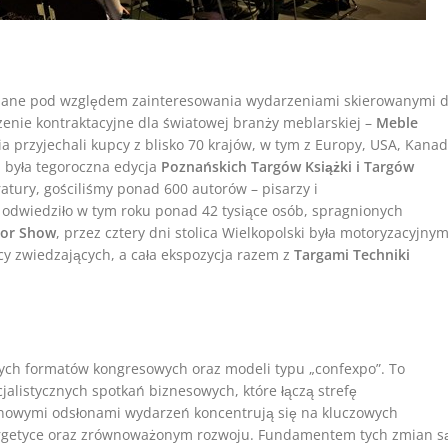
udane pod względem zainteresowania wydarzeniami skierowanymi 
zenie kontraktacyjne dla światowej branży meblarskiej –
Meble
ia przyjechali kupcy z blisko 70 krajów, w tym z Europy, USA, Kanad
 była tegoroczna edycja
Poznańskich Targów Książki i Targów
ratury, gościliśmy ponad 600 autorów – pisarzy i
odwiedziło w tym roku ponad 42 tysiące osób, spragnionych
or Show
, przez cztery dni stolica Wielkopolski była motoryzacyjny
y zwiedzających, a cała ekspozycja razem z
Targami Techniki
ych formatów kongresowych oraz modeli typu „confexpo”. To
jalistycznych spotkań biznesowych, które łączą strefę
 nowymi odsłonami wydarzeń koncentrują się na kluczowych
nergetyce oraz zrównoważonym rozwoju. Fundamentem tych zmian s