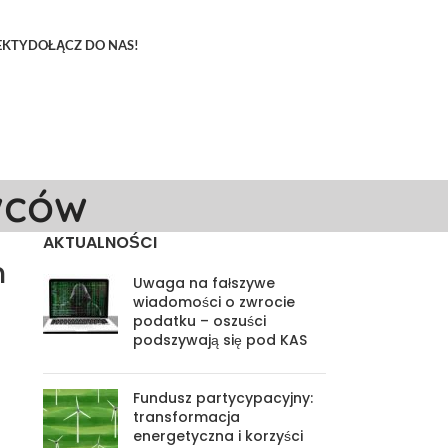
EKTY
DOŁĄCZ DO NAS!
wców
AKTUALNOŚCI
m
Uwaga na fałszywe
wiadomości o zwrocie
podatku – oszuści
podszywają się pod KAS
Fundusz partycypacyjny:
transformacja
energetyczna i korzyści