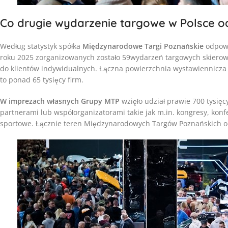
Co drugie wydarzenie targowe w Polsce o
Według statystyk spółka
Międzynarodowe Targi Poznańskie
odpowi
roku 2025 zorganizowanych zostało 59wydarzeń targowych skierow
do klientów indywidualnych. Łączna powierzchnia wystawiennicza
to ponad 65 tysięcy firm.
W imprezach własnych Grupy MTP
wzięło udział prawie 700 tysięc
partnerami lub współorganizatorami takie jak m.in. kongresy, konf
sportowe. Łącznie teren Międzynarodowych Targów Poznańskich od