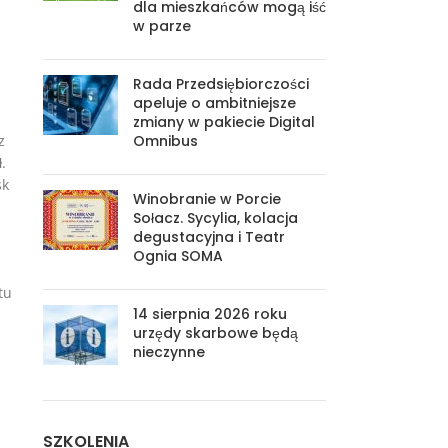
dla mieszkańców mogą iść
w parze
Rada Przedsiębiorczości
apeluje o ambitniejsze
zmiany w pakiecie Digital
Omnibus
z
.
sk
Winobranie w Porcie
Sołacz. Sycylia, kolacja
degustacyjna i Teatr
Ognia SOMA
tu
14 sierpnia 2026 roku
urzędy skarbowe będą
nieczynne
SZKOLENIA