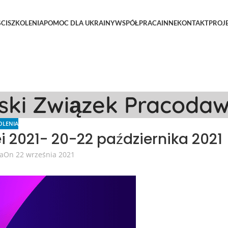
CI
SZKOLENIA
POMOC DLA UKRAINY
WSPÓŁPRACA
INNE
KONTAKT
PROJ
lski Związek Pracoda
OLENIA
 2021- 20-22 października 2021
ta
On 22 września 2021