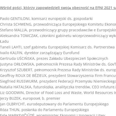
Wśród gości, którzy zapowiedzieli swoją obecność na EFNI 2021 s
Paolo GENTILONI, komisarz europejski ds. gospodarki
Christa SCHWENG, przewodnicząca Europejskiego Komitetu Ekono
Stefano MALLIA, przewodniczący grupy pracodawców e Europejsk
Aleksandra TOMCZAK, członkini gabinetu wiceprzewodniczący wyko
Ładu
Taneli LAHTI, szef gabinetu Europejskiej Komisarz ds. Partnerst
Ivailo KALFIN, dyrektor zarządzający Eurofund
Gertruda UŚCIŃSKA, prezes Zakładu Ubezpieczeń Społecznych
Justyna ORŁOWSKA, pełnomocnik Prezesa Rady Ministrów ds. Gov
Krzysztof SZUBERT, pełnomocnik Prezesa Rady Ministrów ds. europej
Geoffroy ROUX DE BÉZIEUX, prezydent Stowarzyszenia Firm Francu
Siegfried RUSSWURM, prezydent Federacji Przemysłu Niemieckiego
Natalia HATALSKA, futurolożka, analityczka trendów, CEO infuture.i
Liz GOODWIN, Director of Food Loss and Waste, World Resources In
Jerzy BUZEK, europoseł, b. premier
Jan OLBRYCHT, eurodeputowany do Parlamentu Europejskiego
Róża THUN, posłanka do Parlamentu Europejskiego
Eglė MARKEVIČIŪTĖ, wiceminister Ekonomii i Innowacji Litwy