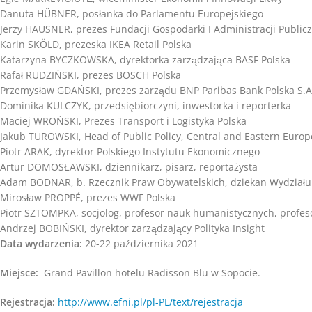
Danuta HÜBNER, posłanka do Parlamentu Europejskiego
Jerzy HAUSNER, prezes Fundacji Gospodarki I Administracji Public
Karin SKÖLD, prezeska IKEA Retail Polska
Katarzyna BYCZKOWSKA, dyrektorka zarządzająca BASF Polska
Rafał RUDZIŃSKI, prezes BOSCH Polska
Przemysław GDAŃSKI, prezes zarządu BNP Paribas Bank Polska S.A
Dominika KULCZYK, przedsiębiorczyni, inwestorka i reporterka
Maciej WROŃSKI, Prezes Transport i Logistyka Polska
Jakub TUROWSKI, Head of Public Policy, Central and Eastern Europ
Piotr ARAK, dyrektor Polskiego Instytutu Ekonomicznego
Artur DOMOSŁAWSKI, dziennikarz, pisarz, reportażysta
Adam BODNAR, b. Rzecznik Praw Obywatelskich, dziekan Wydział
Mirosław PROPPÉ, prezes WWF Polska
Piotr SZTOMPKA, socjolog, profesor nauk humanistycznych, profeso
Andrzej BOBIŃSKI, dyrektor zarządzający Polityka Insight
Data wydarzenia:
20-22 października 2021
Miejsce:
Grand Pavillon hotelu Radisson Blu w Sopocie.
Rejestracja:
http://www.efni.pl/pl-PL/text/rejestracja