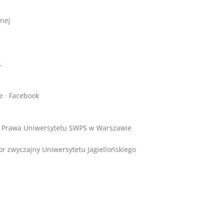
znej
.
e · Facebook
u Prawa Uniwersytetu SWPS w Warszawie
r zwyczajny Uniwersytetu Jagiellońskiego