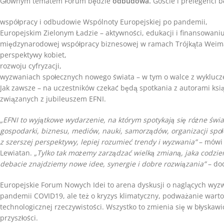
Głównym tematem Forum będzie
odbudowa.
Goście i prelegenci 
współpracy i odbudowie Wspólnoty Europejskiej po pandemii,
Europejskim Zielonym Ładzie – aktywności, edukacji i finansowaniu
międzynarodowej współpracy biznesowej w ramach Trójkąta Weimarsk
perspektywy kobiet,
rozwoju cyfryzacji,
wyzwaniach społecznych nowego świata – w tym o walce z wykluc
Jak zawsze – na uczestników czekać będą spotkania z autorami ks
związanych z jubileuszem EFNI.
„EFNI to wyjątkowe wydarzenie, na którym spotykają się różne światy: f
gospodarki, biznesu, mediów, nauki, samorządów, organizacji spo
z szerszej perspektywy, lepiej rozumieć trendy i wyzwania”
– mówi 
Lewiatan.
„Tylko tak możemy zarządzać wielką zmianą, jaka codzien
debacie znajdziemy nowe idee, synergie i dobre rozwiązania”
– do
Europejskie Forum Nowych Idei to arena dyskusji o naglących wyzw
pandemii COVID19, ale też o kryzys klimatyczny, podważanie warto
technologicznej rzeczywistości. Wszystko to zmienia się w błyskaw
przyszłości.