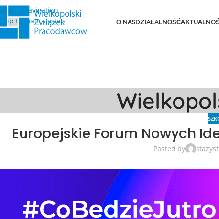
Skip to navigation
Skip to main content
O NAS
DZIAŁALNOŚĆ
AKTUALNOŚ
Wielkopo
SZK
Europejskie Forum Nowych Idei
Posted by
stazys