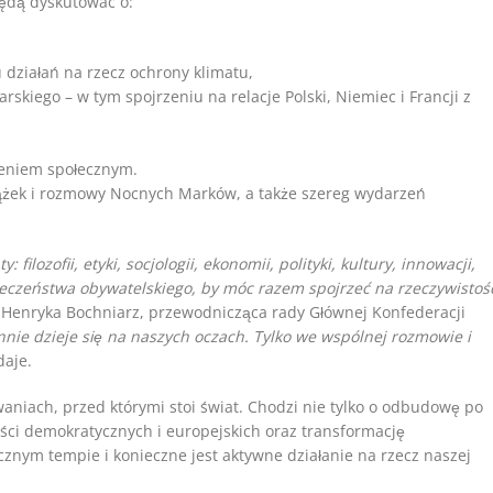
będą dyskutować o:
 działań na rzecz ochrony klimatu,
iego – w tym spojrzeniu na relacje Polski, Niemiec i Francji z
zeniem społecznym.
iążek i rozmowy Nocnych Marków, a także szereg wydarzeń
ilozofii, etyki, socjologii, ekonomii, polityki, kultury, innowacji,
łeczeństwa obywatelskiego, by móc razem spojrzeć na rzeczywistoś
Henryka Bochniarz, przewodnicząca rady Głównej Konfederacji
nie dzieje się na naszych oczach. Tylko we wspólnej rozmowie i
daje.
aniach, przed którymi stoi świat. Chodzi nie tylko o odbudowę po
ści demokratycznych i europejskich oraz transformację
icznym tempie i konieczne jest aktywne działanie na rzecz naszej