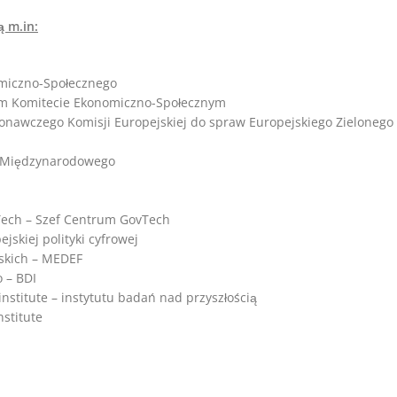
ą m.in:
miczno-Społecznego
im Komitecie Ekonomiczno-Społecznym
nawczego Komisji Europejskiej do spraw Europejskiego Zielonego
wa Międzynarodowego
Tech – Szef Centrum GovTech
skiej polityki cyfrowej
skich – MEDEF
 – BDI
nstitute – instytutu badań nad przyszłością
stitute