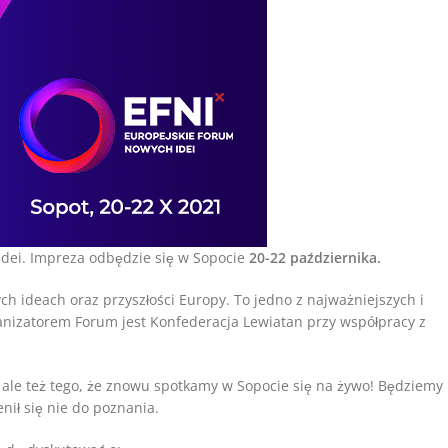
Idei. Impreza odbędzie się w Sopocie
20-22 października.
ch ideach oraz przyszłości Europy. To jedno z najważniejszych i
anizatorem Forum jest Konfederacja Lewiatan przy współpracy z
 ale też tego, że znowu spotkamy w Sopocie się na żywo! Będziemy
nił się nie do poznania.