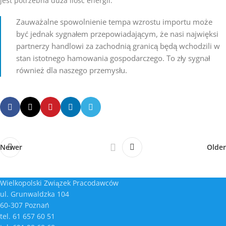
jest potrzebna duża ilość energii.
Zauważalne spowolnienie tempa wzrostu importu może
być jednak sygnałem przepowiadającym, że nasi najwięksi
partnerzy handlowi za zachodnią granicą będą wchodzili w
stan istotnego hamowania gospodarczego. To zły sygnał
również dla naszego przemysłu.
Newer
Older
Wielkopolski Związek Pracodawców
ul. Grunwaldzka 104
60-307 Poznań
tel. 61 657 60 51