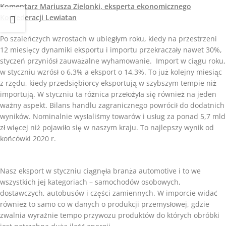
Komentarz Mariusza Zielonki, eksperta ekonomicznego
Konfederacji Lewiatan
Po szaleńczych wzrostach w ubiegłym roku, kiedy na przestrzeni
12 miesięcy dynamiki eksportu i importu przekraczały nawet 30%,
styczeń przyniósł zauważalne wyhamowanie. Import w ciągu roku,
w styczniu wzrósł o 6,3% a eksport o 14,3%. To już kolejny miesiąc
z rzędu, kiedy przedsiębiorcy eksportują w szybszym tempie niż
importują. W styczniu ta różnica przełożyła się również na jeden
ważny aspekt. Bilans handlu zagranicznego powrócił do dodatnich
wyników. Nominalnie wysłaliśmy towarów i usług za ponad 5,7 mld
zł więcej niż pojawiło się w naszym kraju. To najlepszy wynik od
końcówki 2020 r.
Nasz eksport w styczniu ciągnęła branża automotive i to we
wszystkich jej kategoriach – samochodów osobowych,
dostawczych, autobusów i części zamiennych. W imporcie widać
również to samo co w danych o produkcji przemysłowej, gdzie
zwalnia wyraźnie tempo przywozu produktów do których obróbki