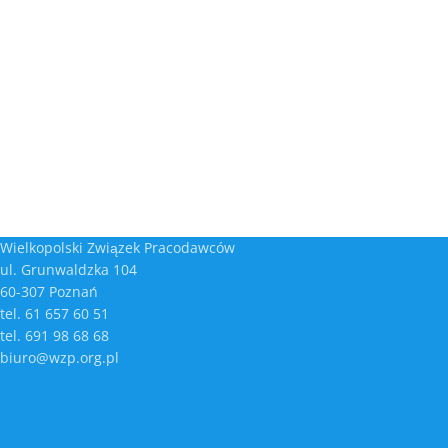
Wielkopolski Związek Pracodawców
ul. Grunwaldzka 104
60-307 Poznań
tel. 61 657 60 51
tel. 691 98 68 68
biuro@wzp.org.pl