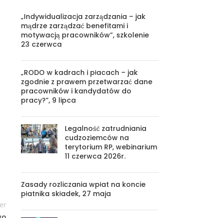
„Indywidualizacja zarządzania – jak
mądrze zarządzać benefitami i
motywacją pracowników”, szkolenie
23 czerwca
„RODO w kadrach i płacach – jak
zgodnie z prawem przetwarzać dane
pracowników i kandydatów do
pracy?”, 9 lipca
Legalność zatrudniania
cudzoziemców na
terytorium RP, webinarium
11 czerwca 2026r.
Zasady rozliczania wpłat na koncie
płatnika składek, 27 maja
er
wo