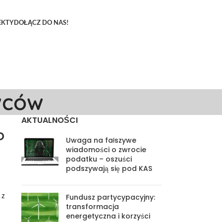
EKTY
DOŁĄCZ DO NAS!
wców
AKTUALNOŚCI
o
Uwaga na fałszywe
wiadomości o zwrocie
podatku – oszuści
podszywają się pod KAS
 z
Fundusz partycypacyjny:
transformacja
energetyczna i korzyści