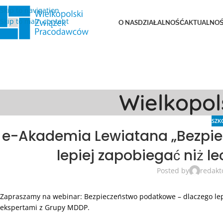
Skip to navigation
Skip to main content
O NAS
DZIAŁALNOŚĆ
AKTUALNOŚ
Wielkopo
SZK
e-Akademia Lewiatana „Bezpie
lepiej zapobiegać niż le
Posted by
redakt
Zapraszamy na webinar: Bezpieczeństwo podatkowe – dlaczego lepi
ekspertami z Grupy MDDP.