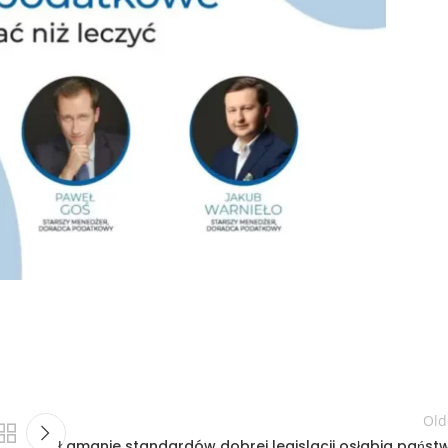
Old
Łamanie standardów dobrej legislacji osłabia państ