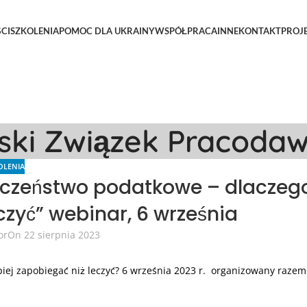
CI
SZKOLENIA
POMOC DLA UKRAINY
WSPÓŁPRACA
INNE
KONTAKT
PROJ
lski Związek Pracoda
OLENIA
czeństwo podatkowe – dlaczeg
czyć” webinar, 6 września
or
On 22 sierpnia 2023
ej zapobiegać niż leczyć? 6 września 2023 r. organizowany razem