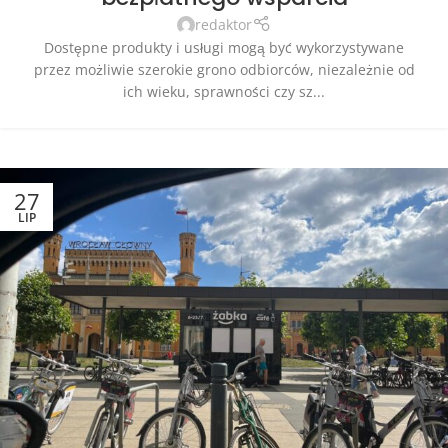
redaktor
Dostępne produkty i usługi mogą być wykorzystywane
przez możliwie szerokie grono odbiorców, niezależnie od
ich wieku, sprawności czy sz...
27
LIP