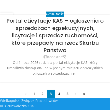
AKTUALNOŚCI
22
Portal eLicytacje KAS – ogłoszenia o
LIP
sprzedażach egzekucyjnych,
licytacje i sprzedaż ruchomości,
które przepadły na rzecz Skarbu
Państwa
redaktor
Od 1 lipca 2026 r. działa portal eLicytacje KAS, który
umożliwia dostęp on-line w jednym miejscu do wszystkich
ogłoszeń o sprzedażach e...
‹
1
2
3
4
5
›
»
Wielkopolski Związek Pracodawców
ul. Grunwaldzka 104