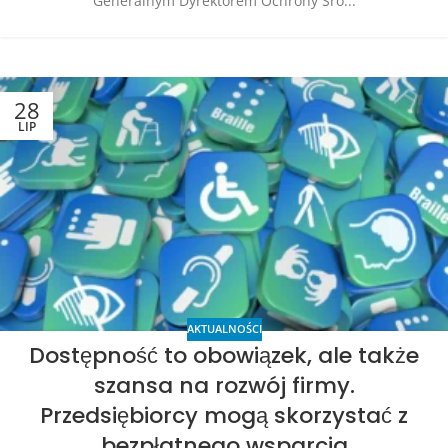
Generalnym Dyrektorem Ochrony Śro...
28
LIP
AKTUALNOŚCI
Dostępność to obowiązek, ale także
szansa na rozwój firmy.
Przedsiębiorcy mogą skorzystać z
bezpłatnego wsparcia