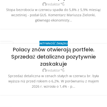
redaktor
Stopa bezrobocia w czerwcu spadła do 5,8% z 5,9% miesiąc
wcześniej - podał GUS. Komentarz Mariusza Zielonki,
głównego ekonomisty...
AKTYWNOŚĆ ZWIĄZKU
27
Polacy znów otwierają portfele.
LIP
Sprzedaż detaliczna pozytywnie
zaskakuje
redaktor
Sprzedaż detaliczna w cenach stałych w czerwcu br. była
wyższa niż przed rokiem o 6,2%. W porównaniu z majem
2026 r. wzrosła o 1,4% - p...