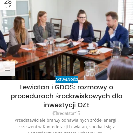
28
LIP
AKTUALNOŚCI
Lewiatan i GDOŚ: rozmowy o
procedurach środowiskowych dla
inwestycji OZE
redaktor
Przedstawiciele branży odnawialnych źródeł energii,
zrzeszeni w Konfederacji Lewiatan, spotkali się z