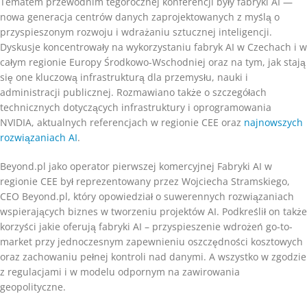
Tematem przewodnim tegorocznej konferencji były fabryki AI —
nowa generacja centrów danych zaprojektowanych z myślą o
przyspieszonym rozwoju i wdrażaniu sztucznej inteligencji.
Dyskusje koncentrowały na wykorzystaniu fabryk AI w Czechach i w
całym regionie Europy Środkowo-Wschodniej oraz na tym, jak stają
się one kluczową infrastrukturą dla przemysłu, nauki i
administracji publicznej. Rozmawiano także o szczegółach
technicznych dotyczących infrastruktury i oprogramowania
NVIDIA, aktualnych referencjach w regionie CEE oraz
najnowszych
rozwiązaniach AI
.
Beyond.pl jako operator pierwszej komercyjnej Fabryki AI w
regionie CEE był reprezentowany przez Wojciecha Stramskiego,
CEO Beyond.pl, który opowiedział o suwerennych rozwiązaniach
wspierających biznes w tworzeniu projektów AI. Podkreślił on także
korzyści jakie oferują fabryki AI – przyspieszenie wdrożeń go-to-
market przy jednoczesnym zapewnieniu oszczędności kosztowych
oraz zachowaniu pełnej kontroli nad danymi. A wszystko w zgodzie
z regulacjami i w modelu odpornym na zawirowania
geopolityczne.