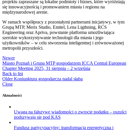
projektu zapraszane są lokalne podmioty i biznes, które wyróżniają
się innowacyjnością i promowaniem miasta i regionu na
międzynarodowej arenie.
W ramach współpracy z pozostałymi partnerami inicjatywy, w tym
Grupą MTP, Merix Studio, Emitel, Lena Ligthning, RCS
Engineering oraz Apriva, powstanie platforma umożliwiająca
szerokie wykorzystywanie technologii dla miasta i jego
użytkowników – w celu stworzenia inteligentnej i zrównoważonej
metropolii przyszłości.
Newer
Miasto Poznań i Grupa MTP gospodarzem ICCA Central European
Chapter Meeting 2025, 31 sierpnia – 2 września
Back to list
Older
Koniunktura gospodarcza nadal słaba
Close
Aktualności
Uwaga na fałszywe wiadomości o zwrocie podatku – oszuści
podszywają się pod KAS
Fundusz partycypacyjny: transformacja energetyczna i