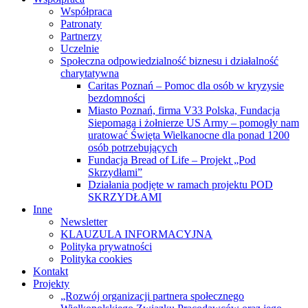
Współpraca
Patronaty
Partnerzy
Uczelnie
Społeczna odpowiedzialność biznesu i działalność
charytatywna
Caritas Poznań – Pomoc dla osób w kryzysie
bezdomności
Miasto Poznań, firma V33 Polska, Fundacja
Siepomaga i żołnierze US Army – pomogły nam
uratować Święta Wielkanocne dla ponad 1200
osób potrzebujących
Fundacja Bread of Life – Projekt „Pod
Skrzydłami”
Działania podjęte w ramach projektu POD
SKRZYDŁAMI
Inne
Newsletter
KLAUZULA INFORMACYJNA
Polityka prywatności
Polityka cookies
Kontakt
Projekty
„Rozwój organizacji partnera społecznego