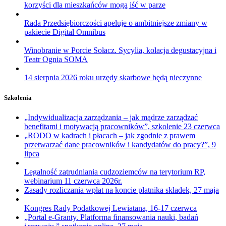
korzyści dla mieszkańców mogą iść w parze
Rada Przedsiębiorczości apeluje o ambitniejsze zmiany w
pakiecie Digital Omnibus
Winobranie w Porcie Sołacz. Sycylia, kolacja degustacyjna i
Teatr Ognia SOMA
14 sierpnia 2026 roku urzędy skarbowe będą nieczynne
Szkolenia
„Indywidualizacja zarządzania – jak mądrze zarządzać
benefitami i motywacją pracowników”, szkolenie 23 czerwca
„RODO w kadrach i płacach – jak zgodnie z prawem
przetwarzać dane pracowników i kandydatów do pracy?”, 9
lipca
Legalność zatrudniania cudzoziemców na terytorium RP,
webinarium 11 czerwca 2026r.
Zasady rozliczania wpłat na koncie płatnika składek, 27 maja
Kongres Rady Podatkowej Lewiatana, 16-17 czerwca
„Portal e-Granty. Platforma finansowania nauki, badań