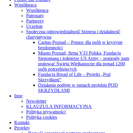
Współpraca
Współpraca
Patronaty
Partnerzy
Uczelnie
Społeczna odpowiedzialność biznesu i działalność
charytatywna
Caritas Poznań – Pomoc dla osób w kryzysie
bezdomności
Miasto Poznań, firma V33 Polska, Fundacja
Siepomaga i żołnierze US Army – pomogły nam
uratować Święta Wielkanocne dla ponad 1200
osób potrzebujących
Fundacja Bread of Life – Projekt „Pod
Skrzydłami”
Działania podjęte w ramach projektu POD
SKRZYDŁAMI
Inne
Newsletter
KLAUZULA INFORMACYJNA
Polityka prywatności
Polityka cookies
Kontakt
Projekty