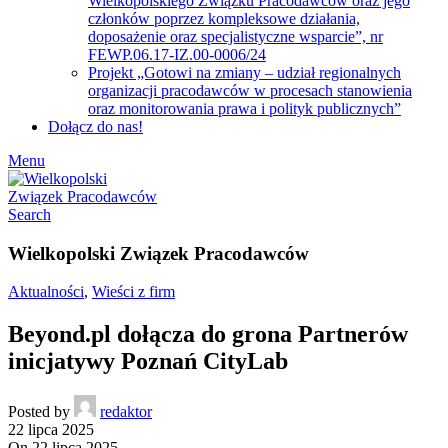
Wielkopolskiego Związku Pracodawców oraz jego
członków poprzez kompleksowe działania,
doposażenie oraz specjalistyczne wsparcie”, nr
FEWP.06.17-IZ.00-0006/24
Projekt „Gotowi na zmiany – udział regionalnych
organizacji pracodawców w procesach stanowienia
oraz monitorowania prawa i polityk publicznych”
Dołącz do nas!
Menu
Search
Wielkopolski Związek Pracodawców
Aktualności
,
Wieści z firm
Beyond.pl dołącza do grona Partnerów
inicjatywy Poznań CityLab
Posted by
redaktor
22 lipca 2025
On 22 lipca 2025