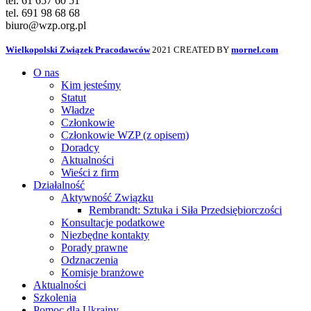
tel. 61 657 60 51
tel. 691 98 68 68
biuro@wzp.org.pl
Wielkopolski Związek Pracodawców
2021 CREATED BY
mornel.com
O nas
Kim jesteśmy
Statut
Władze
Członkowie
Członkowie WZP (z opisem)
Doradcy
Aktualności
Wieści z firm
Działalność
Aktywność Związku
Rembrandt: Sztuka i Siła Przedsiębiorczości
Konsultacje podatkowe
Niezbędne kontakty
Porady prawne
Odznaczenia
Komisje branżowe
Aktualności
Szkolenia
Pomoc dla Ukrainy