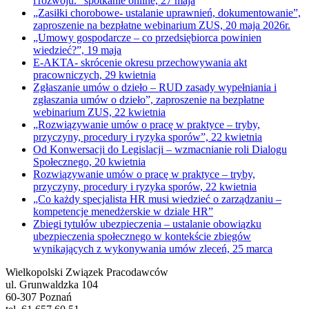
i rozwoju.” spotkanie online, 27 maja
„Zasiłki chorobowe- ustalanie uprawnień, dokumentowanie”,
zaproszenie na bezpłatne webinarium ZUS, 20 maja 2026r.
„Umowy gospodarcze – co przedsiębiorca powinien
wiedzieć?”, 19 maja
E-AKTA- skrócenie okresu przechowywania akt
pracowniczych, 29 kwietnia
Zgłaszanie umów o dzieło – RUD zasady wypełniania i
zgłaszania umów o dzieło”, zaproszenie na bezpłatne
webinarium ZUS, 22 kwietnia
„Rozwiązywanie umów o pracę w praktyce – tryby,
przyczyny, procedury i ryzyka sporów”, 22 kwietnia
Od Konwersacji do Legislacji – wzmacnianie roli Dialogu
Społecznego, 20 kwietnia
Rozwiązywanie umów o pracę w praktyce – tryby,
przyczyny, procedury i ryzyka sporów, 22 kwietnia
„Co każdy specjalista HR musi wiedzieć o zarządzaniu –
kompetencje menedżerskie w dziale HR”
Zbiegi tytułów ubezpieczenia – ustalanie obowiązku
ubezpieczenia społecznego w kontekście zbiegów
wynikających z wykonywania umów zleceń, 25 marca
Wielkopolski Związek Pracodawców
ul. Grunwaldzka 104
60-307 Poznań